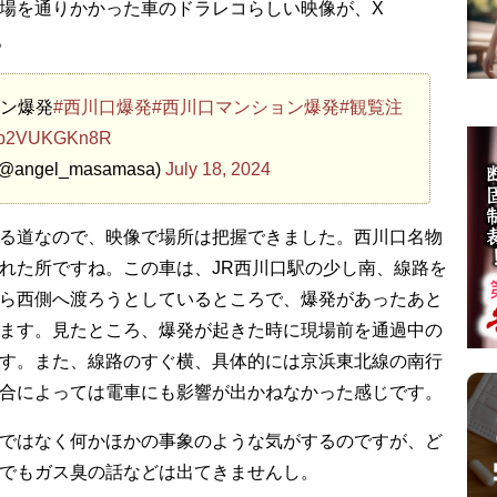
場を通りかかった車のドラレコらしい映像が、X
す。
ン爆発
#西川口爆発
#西川口マンション爆発
#観覧注
om/p2VUKGKn8R
ngel_masamasa)
July 18, 2024
る道なので、映像で場所は把握できました。西川口名物
れた所ですね。この車は、JR西川口駅の少し南、線路を
ら西側へ渡ろうとしているところで、爆発があったあと
ます。見たところ、爆発が起きた時に現場前を通過中の
す。また、線路のすぐ横、具体的には京浜東北線の南行
合によっては電車にも影響が出かねなかった感じです。
ではなく何かほかの事象のような気がするのですが、ど
でもガス臭の話などは出てきませんし。