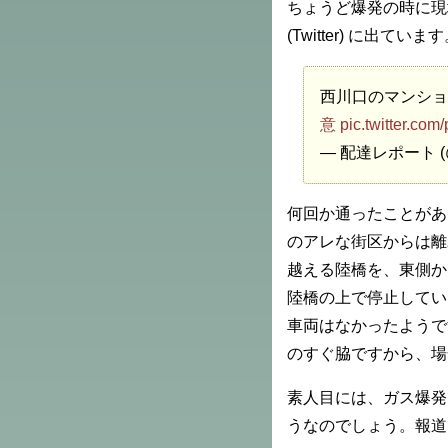
ちょうど爆発の時に現
(Twitter) に出ていま
西川口のマンショ
意
pic.twitter.c
— 配達レポート (@a
何回か通ったことがあ
のアレな街区からは離
越える陸橋を、東側か
陸橋の上で停止してい
車両はなかったようで
のすぐ脇ですから、場
素人目には、ガス爆発
うなのでしょう。報道