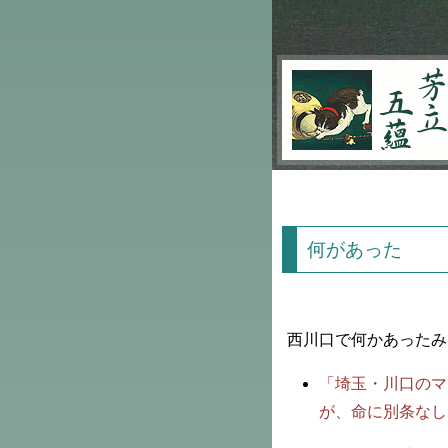
芳立五蘊
何があった
西川口で何かあったみ
「埼玉・川口のマ
が、命に別条なし