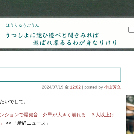
ほうりゅうごうん
うつしよに迷ひ遊べと聞きみれば遊ばれ暮るるわが
身なりけり
2024/07/19 金
12:02
小山芳立
たいでして。
ンションで爆発音 外壁が大きく崩れる ３人以上け
」
<< 「産経ニュース」