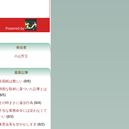
発信者
小山芳立
最新記事
全国紙は難しい
(
8/6
)
綿密な取材に基づいた記事とは
8/5
)
その時まさに違法行為
(
8/4
)
不当な業務命令には従わなくて
いい
(
8/3
)
体育会系を甘やかしすぎ
(
8/2
)