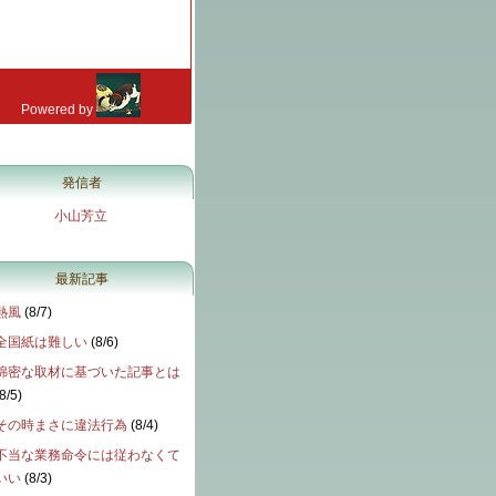
発信者
小山芳立
最新記事
熱風
(
8/7
)
全国紙は難しい
(
8/6
)
綿密な取材に基づいた記事とは
8/5
)
その時まさに違法行為
(
8/4
)
不当な業務命令には従わなくて
いい
(
8/3
)