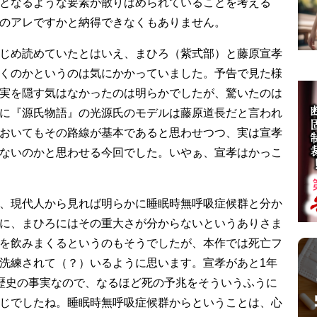
となるような要素が散りばめられていることを考える
のアレですかと納得できなくもありません。
じめ読めていたとはいえ、まひろ（紫式部）と藤原宣孝
くのかというのは気にかかっていました。予告で見た様
実を隠す気はなかったのは明らかでしたが、驚いたのは
に『源氏物語』の光源氏のモデルは藤原道長だと言われ
おいてもその路線が基本であると思わせつつ、実は宣孝
ないのかと思わせる今回でした。いやぁ、宣孝はかっこ
、現代人から見れば明らかに睡眠時無呼吸症候群と分か
に、まひろにはその重大さが分からないというありさま
を飲みまくるというのもそうでしたが、本作では死亡フ
洗練されて（？）いるように思います。宣孝があと1年
歴史の事実なので、なるほど死の予兆をそういうふうに
じでしたね。睡眠時無呼吸症候群からということは、心