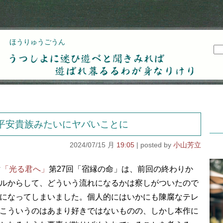
ほうりゅうごうん
うつしよに迷ひ遊べと聞きみれば遊ばれ暮るるわが
身なりけり
平安貴族みたいにヤバいことに
2024/07/15 月
19:05
小山芳立
マ
「光る君へ」
第27回「宿縁の命」は、前回の終わりか
ルからして、どういう流れになるかは察しがついたので
になってしまいました。個人的にはいかにも陳腐なテレ
こういうのはあまり好きではないものの、しかし本作に