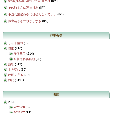
綿密な取材に基づいた記事とは
(
8/5
)
その時まさに違法行為
(
8/4
)
不当な業務命令には従わなくていい
(
8/3
)
体育会系を甘やかしすぎ
(
8/2
)
記事分類
サイト情報
(9)
思惟
(216)
帰依三宝
(214)
水着撮影会騒動
(26)
短歌
(512)
本を読む
(36)
映画を見る
(20)
雑記
(3191)
書庫
2026
2026/08
(6)
2026/07
(31)