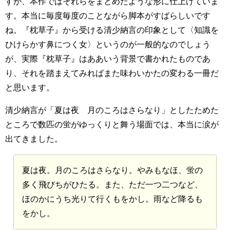
すが、本作ではそれらをまとめたような形に仕上げていま
す。本当に毎度毎度のことながら脚本がすばらしいです
ね。『枕草子』から受ける清少納言の印象として〈知識を
ひけらかす鼻につく女〉というのが一般的なのでしょう
が、実際『枕草子』はああいう背景で書かれたものであ
り、それを踏まえてみればまた味わいかたの変わる一冊だ
と思います。
清少納言が「夏は夜 月のころはさらなり」としたためた
ところで数匹の蛍がゆっくりと舞う場面では、本当に涙が
出てきました。
夏は夜。月のころはさらなり。やみもなほ、蛍の
多く飛びちがひたる。また、ただ一つ二つなど、
ほのかにうち光りて行くもをかし。雨など降るも
をかし。