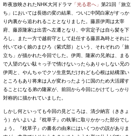
昨夜放映されたNHK大河ドラマ
「光る君へ」
第21回「旅立
ち」においては長徳の変の結果、ついに中関白家がすっか
り内裏から追われることとなりました。藤原伊周は太宰
府、藤原隆家は出雲へ左遷となり、中宮定子は自ら髪を下
ろし、また一方で越前守として赴任する藤原為時とそれに
付いてゆく娘のまひろ（紫式部）という、それぞれの「旅
立ち」が描かれた今回でした。伊周、隆家の兄弟は、まる
で人望のない駄々っ子で情けないったらありゃしない兄の
伊周と、やんちゃでクソ生意気だけれども心根は結構潔い
ところもあり将来は人が変わったように国のため大活躍す
ることになる弟の隆家が、前回から今回にかけてしっかり
対称的に描かれていました。
しかし何といっても今回の見どころは、清少納言（ききょ
う）がいよいよ『枕草子』の執筆に取りかかった部分でし
ょう。『枕草子』の書名の由来にはいくつかの説がありま