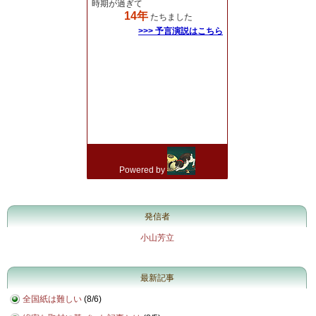
発信者
小山芳立
最新記事
全国紙は難しい
(
8/6
)