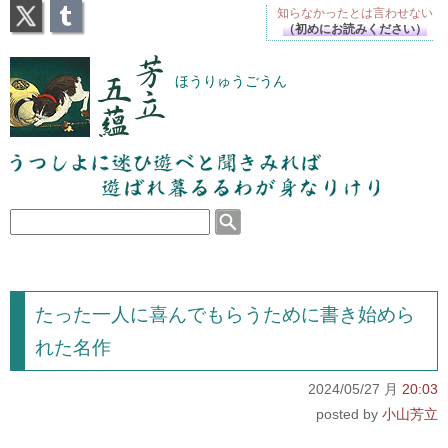
X
Tumblr
知らなかったとは
言わせない
（初めにお読みください）
芳立五蘊
ほうりゅうごうん
うつしよに迷ひ遊べと聞きみれば遊ばれ暮るるわが
身なりけり
たった一人に喜んでもらうために書き始めら
れた名作
2024/05/27 月
20:03
小山芳立