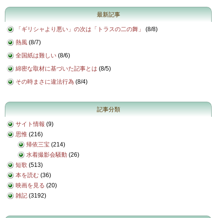
最新記事
「ギリシャより悪い」の次は「トラスの二の舞」
(
8/8
)
熱風
(
8/7
)
全国紙は難しい
(
8/6
)
綿密な取材に基づいた記事とは
(
8/5
)
その時まさに違法行為
(
8/4
)
記事分類
サイト情報
(9)
思惟
(216)
帰依三宝
(214)
水着撮影会騒動
(26)
短歌
(513)
本を読む
(36)
映画を見る
(20)
雑記
(3192)