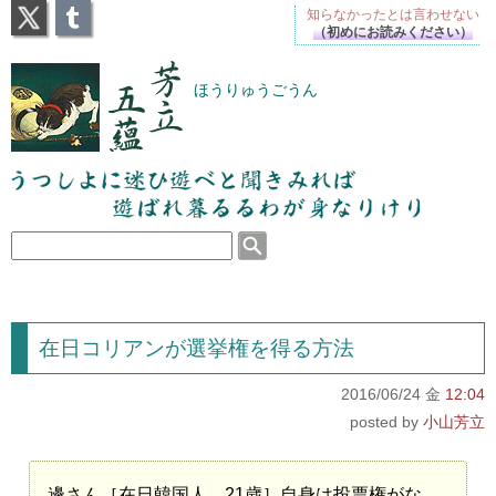
X
Tumblr
知らなかったとは
言わせない
（初めにお読みください）
芳立五蘊
ほうりゅうごうん
うつしよに迷ひ遊べと聞きみれば遊ばれ暮るるわが
身なりけり
在日コリアンが選挙権を得る方法
2016/06/24 金
12:04
小山芳立
邊さん［在日韓国人、21歳］自身は投票権がな