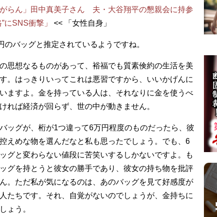
がらん」田中真美子さん 夫・大谷翔平の懇親会に持参
”にSNS衝撃」
<< 「女性自身」
千円のバッグと推定されているようですね。
の思想なるものがあって、裕福でも質素倹約の生活を美
す。はっきりいってこれは悪習ですから、いいかげんに
いますよ。金を持っている人は、それなりに金を使うべ
ければ経済が回らず、世の中が動きません。
バッグが、桁が1つ違って6万円程度のものだったら、彼
控えめな物を選んだなと私も思ったでしょう。でも、6
ッグと変わらない値段に苦笑いするしかないですよ。も
ッグを持とうと彼女の勝手であり、彼女の持ち物を批評
ん。ただ私が気になるのは、あのバッグを見て好感度が
人たちです。それ、自覚がないのでしょうが、金持ちに
しょう。