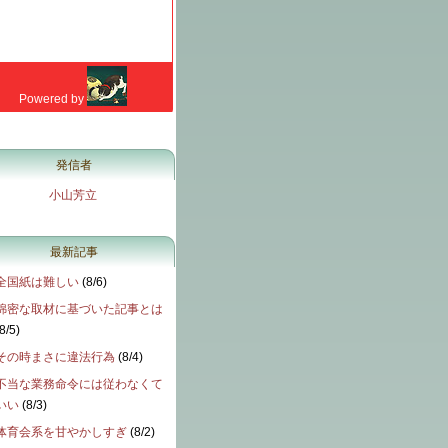
発信者
小山芳立
最新記事
全国紙は難しい
(
8/6
)
綿密な取材に基づいた記事とは
8/5
)
その時まさに違法行為
(
8/4
)
不当な業務命令には従わなくて
いい
(
8/3
)
体育会系を甘やかしすぎ
(
8/2
)