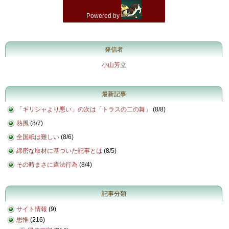
発信者
小山芳立
最新記事
「ギリシャより悪い」の次は「トラスの二の舞」
(
8/8
)
熱風
(
8/7
)
全国紙は難しい
(
8/6
)
綿密な取材に基づいた記事とは
(
8/5
)
その時まさに違法行為
(
8/4
)
記事分類
サイト情報
(9)
思惟
(216)