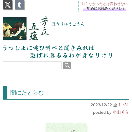
X
Tumblr
知らなかったとは
言わせない
（初めにお読みください）
芳立五蘊
ほうりゅうごうん
うつしよに迷ひ遊べと聞きみれば遊ばれ暮るるわが
身なりけり
闇にたどらむ
2023/12/22 金
11:31
小山芳立
そ