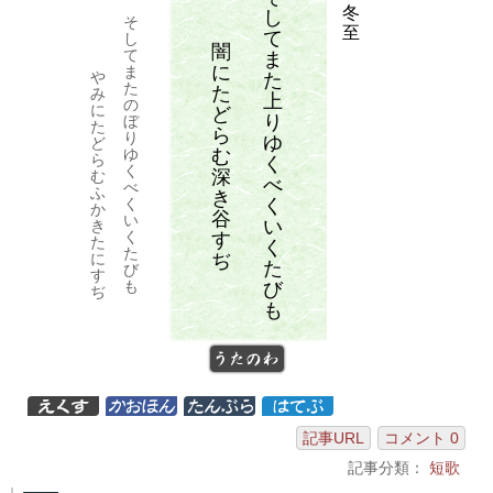
冬
し
そ
至
て
し
闇
て
ま
に
ま
や
た
た
た
み
上
の
に
ど
り
ぼ
た
ら
り
ゆ
ど
む
ゆ
ら
く
く
深
む
べ
べ
ふ
き
く
く
か
谷
い
い
き
く
す
た
く
た
ぢ
に
た
び
す
も
び
ぢ
も
うたのわ
記事URL
コメント 0
記事分類：
短歌