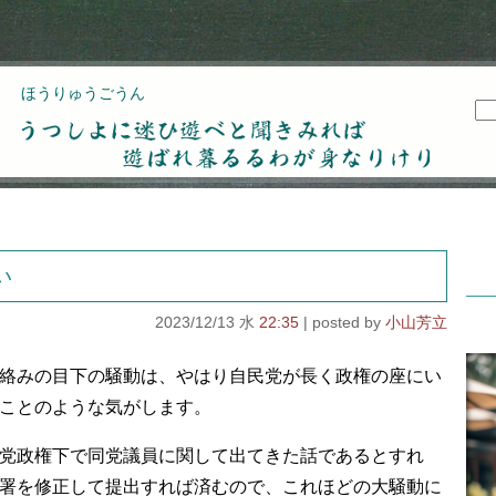
ほうりゅうごうん
うつしよに迷ひ遊べと聞きみれば遊ばれ暮るるわが
身なりけり
い
2023/12/13 水
22:35
小山芳立
絡みの目下の騒動は、やはり自民党が長く政権の座にい
ことのような気がします。
党政権下で同党議員に関して出てきた話であるとすれ
署を修正して提出すれば済むので、これほどの大騒動に