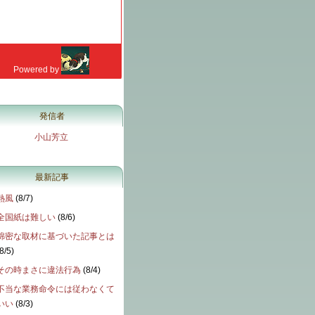
発信者
小山芳立
最新記事
熱風
(
8/7
)
全国紙は難しい
(
8/6
)
綿密な取材に基づいた記事とは
8/5
)
その時まさに違法行為
(
8/4
)
不当な業務命令には従わなくて
いい
(
8/3
)