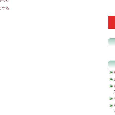
かった
うする
(