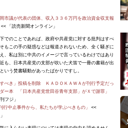
岡市議が代表の団体、収入３３６万円を政治資金収支報
<< 「読売新聞オンライン」
下でのことであれば、政府や共産党に対する批判はすべ
そもこの手の疑惑などは報道されないため、全く騒ぎに
え、私は別に中共のイメージで言っているわけではあり
近も、日本共産党の支部が吹いた犬笛で一冊の書籍が出
という焚書騒動があったばかりですし。
すべき」投稿を削除 ＫＡＤＯＫＡＷＡが刊行予定だっ
ダー本 「日本共産党世田谷青年支部」がＸで謝罪」
y 夕刊フジ」
Aの刊行中止事件から、私たちが学ぶべきもの」
<<
ス」
気に入らない表現については表現の自由を認めません。