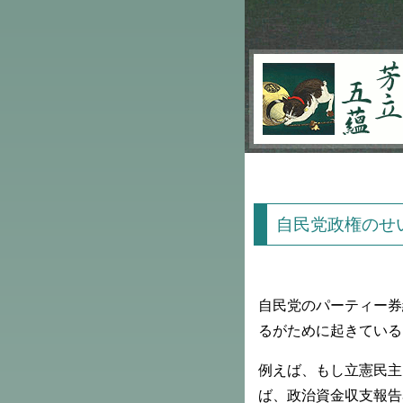
芳立五蘊
自民党政権のせ
自民党のパーティー券
るがために起きている
例えば、もし立憲民主
ば、政治資金収支報告