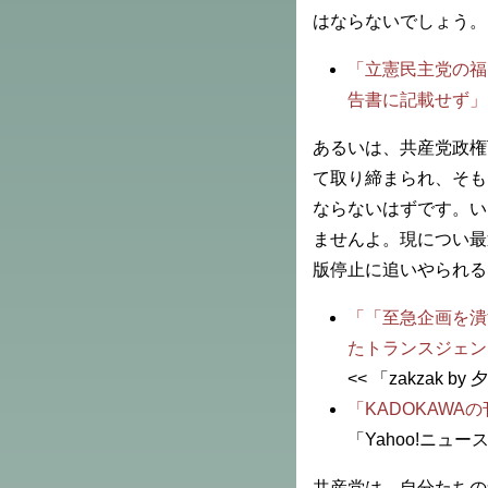
はならないでしょう。
「立憲民主党の福
告書に記載せず」
あるいは、共産党政権
て取り締まられ、そも
ならないはずです。い
ませんよ。現につい最
版停止に追いやられる
「「至急企画を潰
たトランスジェン
<< 「zakzak b
「KADOKAW
「Yahoo!ニュー
共産党は、自分たちの