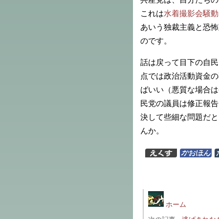
これは
水着撮影会騒動
あいう独裁主義と恐怖
のです。
話は戻って目下の自民
点では政治活動資金の
ばいい（悪質な場合は
民党の議員は修正報告
決して些細な問題だと
んか。
ホーム