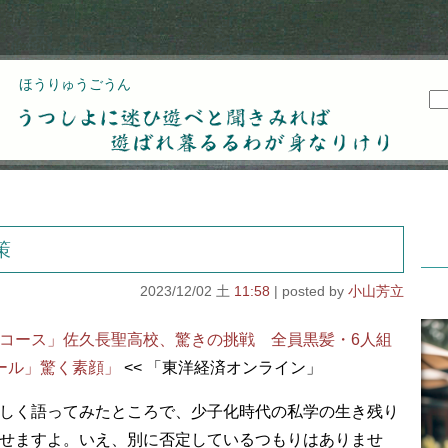
ほうりゅうごうん
うつしよに迷ひ遊べと聞きみれば遊ばれ暮るるわが
身なりけり
策
2023/12/02 土
11:58
小山芳立
コース」佐久長聖高校、驚きの挑戦 全員黒髪・6人組
ール」驚く素顔」
<< 「東洋経済オンライン」
しく語ってみたところで、少子化時代の私学の生き残り
せますよ。いえ、別に否定しているつもりはありませ