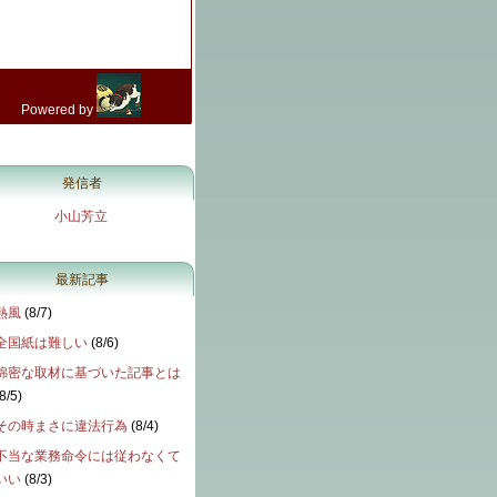
発信者
小山芳立
最新記事
熱風
(
8/7
)
全国紙は難しい
(
8/6
)
綿密な取材に基づいた記事とは
8/5
)
その時まさに違法行為
(
8/4
)
不当な業務命令には従わなくて
いい
(
8/3
)