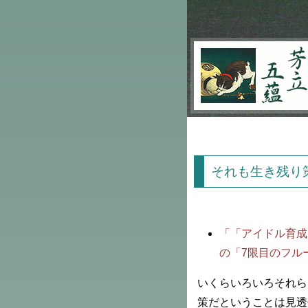
芳立五蘊
それも生き残り
「「アイドル育成
の「7限目のフル
いくらいろいろそれら
策だということは見透