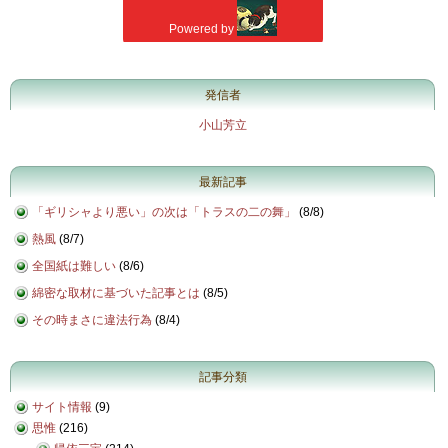
発信者
小山芳立
最新記事
「ギリシャより悪い」の次は「トラスの二の舞」
(
8/8
)
熱風
(
8/7
)
全国紙は難しい
(
8/6
)
綿密な取材に基づいた記事とは
(
8/5
)
その時まさに違法行為
(
8/4
)
記事分類
サイト情報
(9)
思惟
(216)