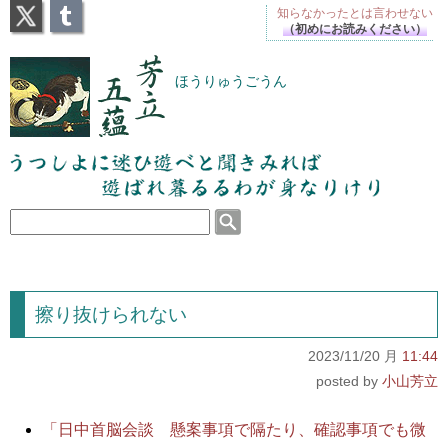
X
Tumblr
知らなかったとは
言わせない
（初めにお読みください）
芳立五蘊
ほうりゅうごうん
うつしよに迷ひ遊べと聞きみれば遊ばれ暮るるわが
身なりけり
擦り抜けられない
2023/11/20 月
11:44
小山芳立
「日中首脳会談 懸案事項で隔たり、確認事項でも微