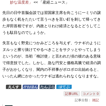
妙な温度差」
<< 「産経ニュース」
先日の日中首脳会談では習国家主席を向こうに一ミリの譲
歩もなく机をたたいて言うべきを言い釘を刺して帰ってき
た岸田首相ですが、内政とりわけ経済となるとどうしてこ
うも駄目なのでしょうか。
失言もなく野党につかみどころを与えず、ウナギのように
ヌルッと擦り抜けてやるべきことをサクッとやってしまう
というのが、当初「検討使」と言われた頃の彼のある意味
で得意技でした。しかし、急な円安と価格高騰で経済の調
子がおかしくなり、閣内の不祥事がポロポロ出始めると、
いったん網にかかったウナギは逃れられなくなりますな。
記事URL
コメント 0
記事分類：
雑記