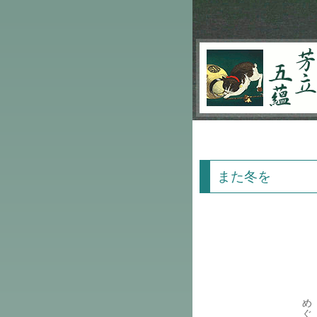
芳立五蘊
また冬を
め
ぐ