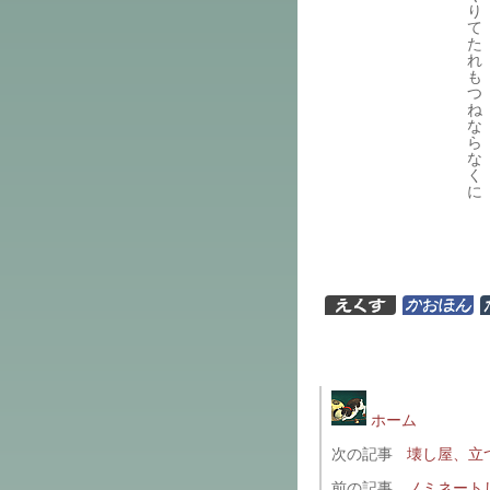
り
て
た
れ
も
つ
ね
な
ら
な
く
に
ホーム
次の記事
壊し屋、立
前の記事
ノミネート