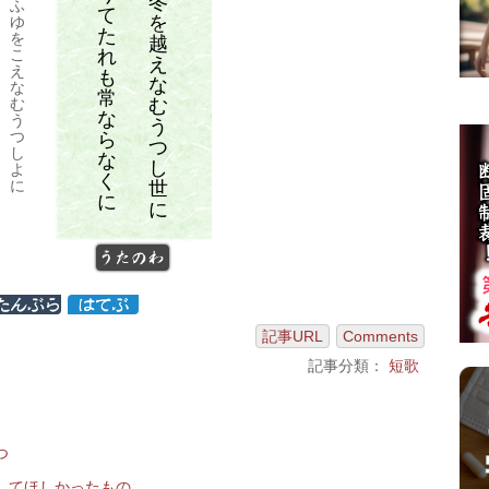
冬
ふ
て
を
ゆ
た
を
越
れ
こ
え
え
も
な
な
常
む
む
な
う
う
つ
ら
つ
し
な
し
よ
く
に
世
に
に
うたのわ
記事URL
Comments
記事分類：
短歌
つ
してほしかったもの