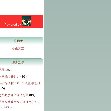
発信者
小山芳立
最新記事
熱風
(
8/7
)
全国紙は難しい
(
8/6
)
綿密な取材に基づいた記事とは
8/5
)
その時まさに違法行為
(
8/4
)
不当な業務命令には従わなくて
いい
(
8/3
)