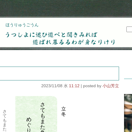
ほうりゅうごうん
うつしよに迷ひ遊べと聞きみれば遊ばれ暮るるわが
身なりけり
2023/11/08 水
11:12
小山芳立
さ
立
て
さ
冬
も
て
め
も
ま
ぐ
ま
た
た
り