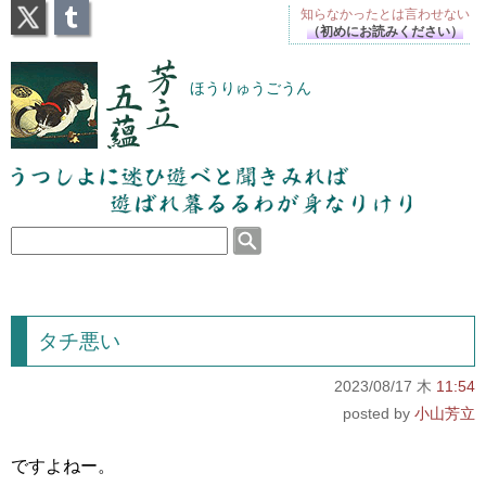
X
Tumblr
知らなかったとは
言わせない
（初めにお読みください）
芳立五蘊
ほうりゅうごうん
うつしよに迷ひ遊べと聞きみれば遊ばれ暮るるわが
身なりけり
タチ悪い
2023/08/17 木
11:54
小山芳立
ですよねー。