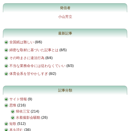
発信者
小山芳立
最新記事
全国紙は難しい
(
8/6
)
綿密な取材に基づいた記事とは
(
8/5
)
その時まさに違法行為
(
8/4
)
不当な業務命令には従わなくていい
(
8/3
)
体育会系を甘やかしすぎ
(
8/2
)
記事分類
サイト情報
(9)
思惟
(216)
帰依三宝
(214)
水着撮影会騒動
(26)
短歌
(512)
本を読む
(36)