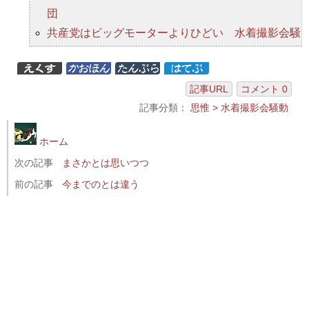
団
共産党はビッグモーターよりひどい 水着撮影会騒
動
共産党は誤りを認めない党 水着撮影会騒動
記事URL
コメント 0
共産党こそヴォルテールの爪の垢を煎じて飲むべ
記事分類：
思惟 > 水着撮影会騒動
き 水着撮影会騒動
共産党にも結社の自由、水着撮影会にも表現の自由
ホーム
共産党は国家と国民の敵という評価を免れない 水
次の記事
まさかとは思いつつ
着撮影会騒動
前の記事
今までのとは違う
水着撮影会をつぶす共産党の言う「県民一人ひとり
に寄り添うあたたかい県政」とは
水着撮影会騒動など忘れたかのように埼玉県知事選
に候補を擁立する共産党
保守と呼ばれる勢力のほうが人権意識は確か 水着
撮影会騒動
共産党が国民にしたことを国民は忘れない 水着撮