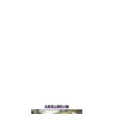
影会騒動1カ月
性の商品化やら何やらといういつものアレ 受難は
水着撮影会だけではない
共産党の体質を表現した漫画 水着撮影会騒動から
分かること
次に首を絞められるのはあなたかも 水着撮影会つ
ぶしに続くもの
議員が未成年の水着姿を撮影しブログで公開
共産党がたたかれるのは党派性によるものではな
い 水着撮影会騒動
共産党議員はただのカツドーカ 水着撮影会騒動
批判に聞く耳を持たない共産党 水着撮影会騒動か
ら
たかが水着撮影会ではない 重大さを理解しない者
に猛省を促す
共産党は国民の敵
ある夏の出来事 水着撮影会のない世界