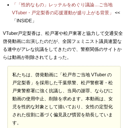
「「性的なもの」レッテルをめぐり議論…ご当地
VTuber・戸定梨香の応援運動が盛り上がる背景」
<<
「INSIDE」
VTuber戸定梨香は、松戸署や松戸東署と協力して交通安全
啓発動画に出演したのだが、全国フェミニスト議員連盟な
る連中がアレな抗議をしてきたので、警察関係のサイトか
らは動画が削除されてしまった。
私たちは、啓発動画に「松戸市ご当地 VTuber の
戸定梨香」を採用した千葉県警、松戸警察署・松
戸東警察署に強く抗議し、当局の謝罪、ならびに
動画の使用中止、削除を求めます。本動画は、女
児を性的な対象として描いており、女性の定型化
された役割に基づく偏見及び慣習を助長していま
す。