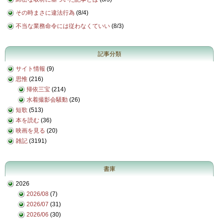
その時まさに違法行為
(
8/4
)
不当な業務命令には従わなくていい
(
8/3
)
記事分類
サイト情報
(9)
思惟
(216)
帰依三宝
(214)
水着撮影会騒動
(26)
短歌
(513)
本を読む
(36)
映画を見る
(20)
雑記
(3191)
書庫
2026
2026/08
(7)
2026/07
(31)
2026/06
(30)