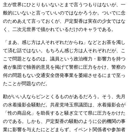
主が世界にひとりもいないとまで言うつもりはないが、一
般的にいないと言っていいのではなかろうか。ついでに念
のためあえて言っておくが、戸定梨香は実在の少女ではな
く、二次元世界で描かれているだけのキャラである。
「まあ、感じ方は人それぞれだからね」などとお茶を濁し
て済む話ではない。もちろん感じ方は人それぞれだが、こ
こで問題となるのは、議員という政治権力・影響力を持つ
者が集団で独善的意見を掲げて警察に圧力をかけ、警察の
何の問題もない交通安全啓発事業を萎縮させるにまで至っ
たことが問題なのだ。
勘がいい人ならピンとくるものがあるだろう。そう、先月
の水着撮影会騒動だ。共産党埼玉県議団は、水着撮影会が
「性の商品化」を助長すると騒ぎ立てて県に圧力をかけた
のである。しかも、戸定梨香の騒動のように公的機関の事
業に影響を与えたにとどまらず、イベント関係者や参加者