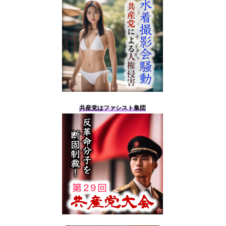
やらかしてもほとぼりが冷めるのを待つだけの共産
党 水着撮影会騒動から見えた景色
水着撮影会騒動の問題点をまとめる
水着撮影会の開催が可能に
水着撮影会が共産党の申し入れにより中止に
水着撮影会に共産党が圧力
共産党はファシスト集団