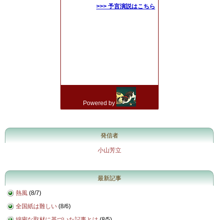
発信者
小山芳立
最新記事
熱風
(
8/7
)
全国紙は難しい
(
8/6
)
綿密な取材に基づいた記事とは
(
8/5
)