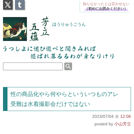
X
Tumblr
知らなかったとは
言わせない
（初めにお読みください）
芳立五蘊
ほうりゅうごうん
うつしよに迷ひ遊べと聞きみれば遊ばれ暮るるわが
身なりけり
性の商品化やら何やらといういつものアレ
受難は水着撮影会だけではない
2023/07/04 火
12:06
小山芳立