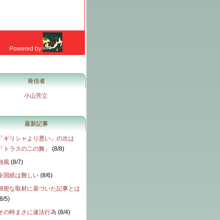
発信者
小山芳立
最新記事
「ギリシャより悪い」の次は
「トラスの二の舞」
(
8/8
)
熱風
(
8/7
)
全国紙は難しい
(
8/6
)
綿密な取材に基づいた記事とは
8/5
)
その時まさに違法行為
(
8/4
)