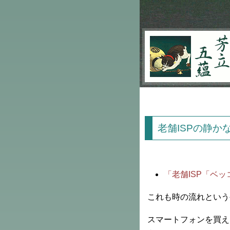
芳立五蘊
老舗ISPの静か
「老舗ISP「ベ
これも時の流れという
スマートフォンを買え