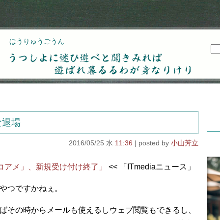
ほうりゅうごうん
うつしよに迷ひ遊べと聞きみれば遊ばれ暮るるわが
身なりけり
な退場
2016/05/25 水
11:36
小山芳立
ッコアメ」、新規受け付け終了」
<< 「ITmediaニュース」
やつですかねぇ。
ばその時からメールも使えるしウェブ閲覧もできるし、