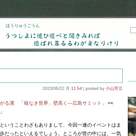
ほうりゅうごうん
うつしよに迷ひ遊べと聞きみれば遊ばれ暮るるわが
身なりけり
2023/05/22 月
11:54
小山芳立
がる溝 「核なき世界」壁高く―広島サミット」
<<
」
ということわざもありまして、今回一連のイベントはま
歩だったといえるでしょう。ところが世の中には、一気