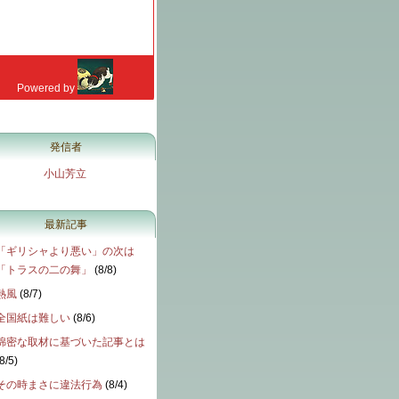
発信者
小山芳立
最新記事
「ギリシャより悪い」の次は
「トラスの二の舞」
(
8/8
)
熱風
(
8/7
)
全国紙は難しい
(
8/6
)
綿密な取材に基づいた記事とは
8/5
)
その時まさに違法行為
(
8/4
)