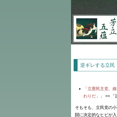
芳立五蘊
逆ギレする立民
「立憲民主党、維
わりだ」」
<< 
そもそも、立民党の小
闘に決定的なヒビが入