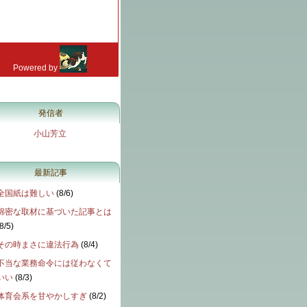
発信者
小山芳立
最新記事
全国紙は難しい
(
8/6
)
綿密な取材に基づいた記事とは
8/5
)
その時まさに違法行為
(
8/4
)
不当な業務命令には従わなくて
いい
(
8/3
)
体育会系を甘やかしすぎ
(
8/2
)