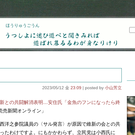
ほうりゅうごうん
うつしよに迷ひ遊べと聞きみれば遊ばれ暮るるわが
身なりけり
2023/05/12 金
23:09
小山芳立
新との共闘解消表明…安住氏「金魚のフンになったら終
「読売新聞オンライン」
西洋之参院議員の〈サル発言〉が原因で維新の会との共
ったわけですよ。にもかかわらず、立民党は小西氏に