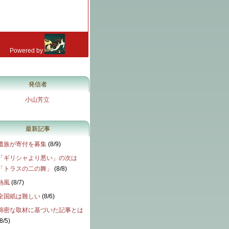
発信者
小山芳立
最新記事
遺族が寄付を募集
(
8/9
)
「ギリシャより悪い」の次は
「トラスの二の舞」
(
8/8
)
熱風
(
8/7
)
全国紙は難しい
(
8/6
)
綿密な取材に基づいた記事とは
8/5
)