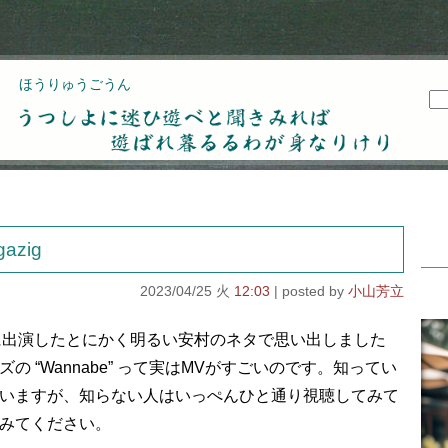
ほうりゅうごうん
うつしよに迷ひ遊べと聞きみれば遊ばれ暮るるわが
身なりけり
gazig
2023/04/25 火
12:03
小山芳立
 Talent” に出演したとにかく明るい安村のネタで思い出しました
の “Wannabe” って実はMVがすごいのです。知ってい
いますが、知らない人はいっぺんひと通り視聴してみて
みてください。