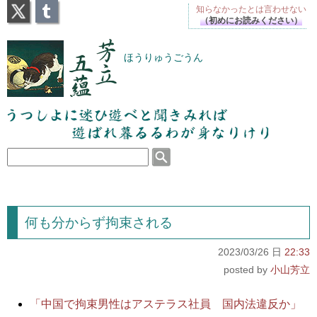
X
Tumblr
知らなかったとは
言わせない
（初めにお読みください）
芳立五蘊
ほうりゅうごうん
うつしよに迷ひ遊べと聞きみれば遊ばれ暮るるわが
身なりけり
何も分からず拘束される
2023/03/26 日
22:33
小山芳立
「中国で拘束男性はアステラス社員 国内法違反か」