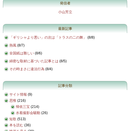
発信者
小山芳立
最新記事
「ギリシャより悪い」の次は「トラスの二の舞」
(
8/8
)
熱風
(
8/7
)
全国紙は難しい
(
8/6
)
綿密な取材に基づいた記事とは
(
8/5
)
その時まさに違法行為
(
8/4
)
記事分類
サイト情報
(9)
思惟
(216)
帰依三宝
(214)
水着撮影会騒動
(26)
短歌
(513)
本を読む
(36)