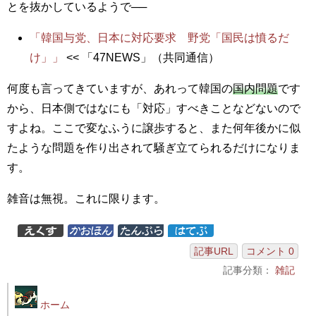
とを抜かしているようで──
「韓国与党、日本に対応要求 野党「国民は憤るだ
け」」
<< 「47NEWS」（共同通信）
何度も言ってきていますが、あれって韓国の
国内問題
です
から、日本側ではなにも「対応」すべきことなどないので
すよね。ここで変なふうに譲歩すると、また何年後かに似
たような問題を作り出されて騒ぎ立てられるだけになりま
す。
雑音は無視。これに限ります。
記事URL
コメント 0
記事分類：
雑記
ホーム