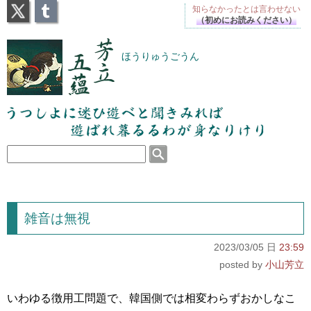
X
Tumblr
知らなかったとは
言わせない
（初めにお読みください）
芳立五蘊
ほうりゅうごうん
うつしよに迷ひ遊べと聞きみれば遊ばれ暮るるわが
身なりけり
雑音は無視
2023/03/05 日
23:59
小山芳立
いわゆる徴用工問題で、韓国側では相変わらずおかしなこ