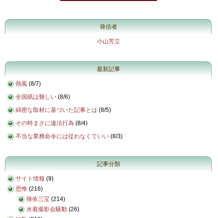
発信者
小山芳立
最新記事
熱風
(
8/7
)
全国紙は難しい
(
8/6
)
綿密な取材に基づいた記事とは
(
8/5
)
その時まさに違法行為
(
8/4
)
不当な業務命令には従わなくていい
(
8/3
)
記事分類
サイト情報
(9)
思惟
(216)
帰依三宝
(214)
水着撮影会騒動
(26)