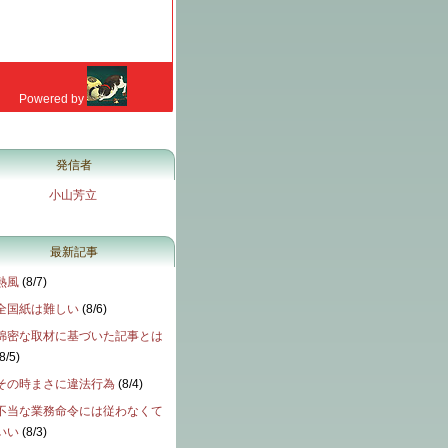
発信者
小山芳立
最新記事
熱風
(
8/7
)
全国紙は難しい
(
8/6
)
綿密な取材に基づいた記事とは
8/5
)
その時まさに違法行為
(
8/4
)
不当な業務命令には従わなくて
いい
(
8/3
)