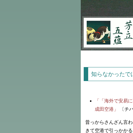
芳立五蘊
知らなかったで
「「海外で安易に
成田空港」
〔チバ
昔っからさんざん言わ
きて空港で引っかかる