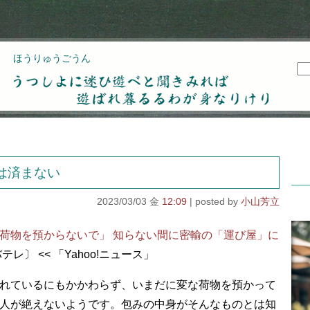
ほうりゅうごうん
うつしよに迷ひ遊べと聞きみれば遊ばれ暮るるわが
身なりけり
は済まない
2023/03/03 金
12:09
小山芳立
荷物を預からないで」 知らない間に密輸の「運び屋」に
テレ〕 << 「Yahoo!ニュース」
れているにもかかわらず、いまだに変な荷物を預かって
人が絶えないようです。包みの中身がそんなものとは知