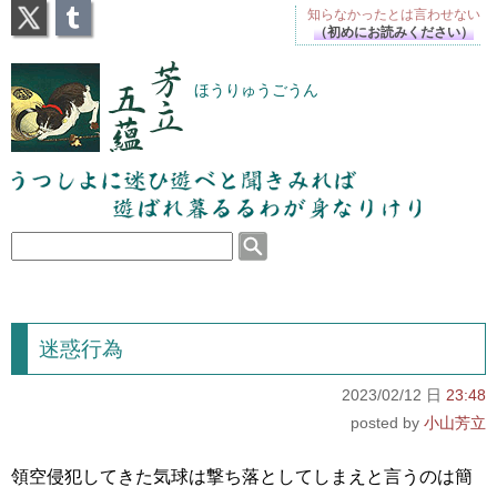
X
Tumblr
知らなかったとは
言わせない
（初めにお読みください）
芳立五蘊
ほうりゅうごうん
うつしよに迷ひ遊べと聞きみれば遊ばれ暮るるわが
身なりけり
迷惑行為
2023/02/12 日
23:48
小山芳立
領空侵犯してきた気球は撃ち落としてしまえと言うのは簡