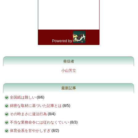
発信者
小山芳立
最新記事
全国紙は難しい
(
8/6
)
綿密な取材に基づいた記事とは
(
8/5
)
その時まさに違法行為
(
8/4
)
不当な業務命令には従わなくていい
(
8/3
)
体育会系を甘やかしすぎ
(
8/2
)