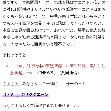
単ですが、実際問題として、気球を飛ばすコストが安いの
に対し戦闘機やミサイルでいちいち撃墜するコストはめち
ゃくちゃ高いわけでして、中共が懲りずにこれからもいく
つもスパイ気球を世界じゅうに飛ばしまくったりすると、
本当に世界が困るわけです。あれですよ、勝手に他人の駐
車場に車を駐める迷惑行為と同じで、やられた側が対処す
るほうがやたらに面倒という理不尽です。
それはそうと──
「中国、飛行物体の撃墜準備 山東半島沖、漁船に注
意喚起」
<< 「47NEWS」（共同通信）
さあさあ、みなさん、ご一緒に！ せーのっ！
（・∀・）ジサクジエーン
もうアホらしくて論評する気も失せました。