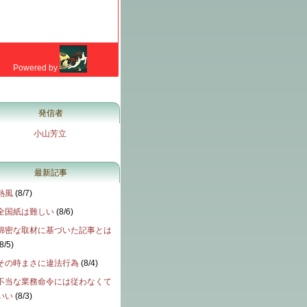
発信者
小山芳立
最新記事
熱風
(
8/7
)
全国紙は難しい
(
8/6
)
綿密な取材に基づいた記事とは
8/5
)
その時まさに違法行為
(
8/4
)
不当な業務命令には従わなくて
いい
(
8/3
)