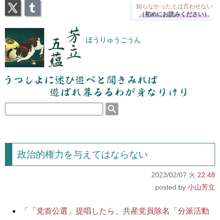
X
Tumblr
知らなかったとは
言わせない
（初めにお読みください）
芳立五蘊
ほうりゅうごうん
うつしよに迷ひ遊べと聞きみれば遊ばれ暮るるわが
身なりけり
政治的権力を与えてはならない
2023/02/07 火
22:48
小山芳立
「「党首公選」提唱したら、共産党員除名「分派活動