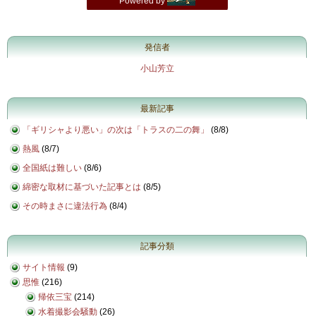
発信者
小山芳立
最新記事
「ギリシャより悪い」の次は「トラスの二の舞」
(
8/8
)
熱風
(
8/7
)
全国紙は難しい
(
8/6
)
綿密な取材に基づいた記事とは
(
8/5
)
その時まさに違法行為
(
8/4
)
記事分類
サイト情報
(9)
思惟
(216)
帰依三宝
(214)
水着撮影会騒動
(26)