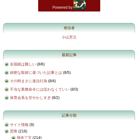
発信者
小山芳立
最新記事
全国紙は難しい
(
8/6
)
綿密な取材に基づいた記事とは
(
8/5
)
その時まさに違法行為
(
8/4
)
不当な業務命令には従わなくていい
(
8/3
)
体育会系を甘やかしすぎ
(
8/2
)
記事分類
サイト情報
(9)
思惟
(216)
帰依三宝
(214)