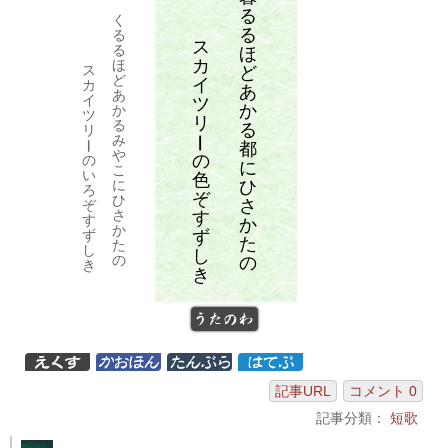
る
く
る
る
ス
る
ほ
カ
ほ
ス
ど
ど
イ
カ
あ
あ
イ
ツ
か
か
ツ
リ
る
る
リ
み
ー
ー
都
や
の
の
に
こ
い
色
ひ
に
ろ
ぞ
ひ
さ
ぞ
さ
す
す
か
か
ず
ず
た
た
し
し
の
の
き
き
うたのわ
記事URL
コメント 0
記事分類：
短歌