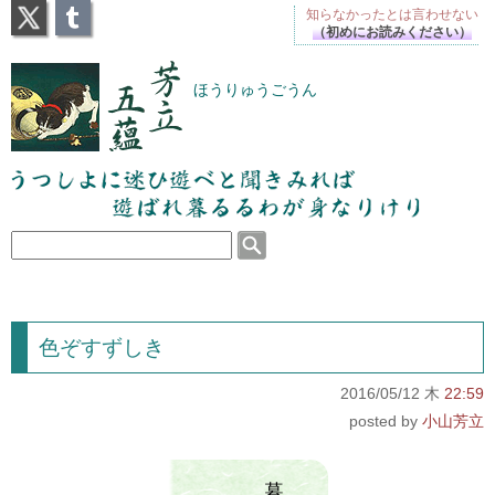
X
Tumblr
知らなかったとは
言わせない
（初めにお読みください）
芳立五蘊
ほうりゅうごうん
うつしよに迷ひ遊べと聞きみれば遊ばれ暮るるわが
身なりけり
色ぞすずしき
2016/05/12 木
22:59
小山芳立
暮