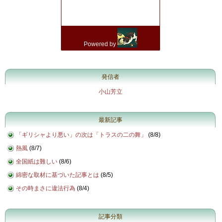
発信者
小山芳立
最新記事
「ギリシャより悪い」の次は「トラスの二の舞」
(
8/8
)
熱風
(
8/7
)
全国紙は難しい
(
8/6
)
綿密な取材に基づいた記事とは
(
8/5
)
その時まさに違法行為
(
8/4
)
記事分類