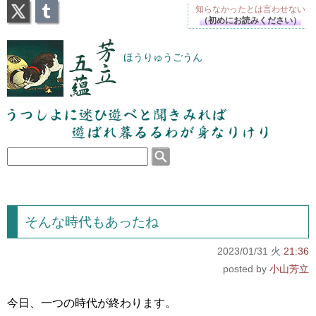
X
Tumblr
知らなかったとは
言わせない
（初めにお読みください）
芳立五蘊
ほうりゅうごうん
うつしよに迷ひ遊べと聞きみれば遊ばれ暮るるわが
身なりけり
そんな時代もあったね
2023/01/31 火
21:36
小山芳立
今日、一つの時代が終わります。