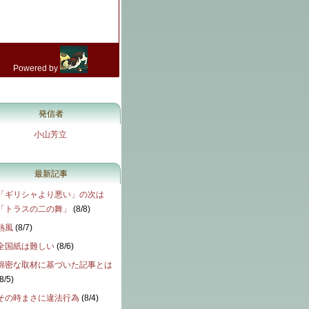
発信者
小山芳立
最新記事
「ギリシャより悪い」の次は
「トラスの二の舞」
(
8/8
)
熱風
(
8/7
)
全国紙は難しい
(
8/6
)
綿密な取材に基づいた記事とは
8/5
)
その時まさに違法行為
(
8/4
)