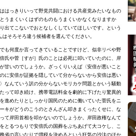
ははっきりいって野党共闘における共産党みたいなもの
とうまくいくはずのものもうまくいかなくなりますか
り出てこないでおとなしくしていてほしいです。という
んはそろそろ違う候補者を選んでください。
でも何度か言ってきていることですけど、似非リベや野
倍氏や菅［すが］氏のことは必死に叩いていたのに、岸
が甘いのでしょうか。ざっくりいえば〈安倍が悪いこと
のに安倍が証拠を隠していて分からないから安倍は悪い
〉なんていう訳の分からないモリカケ問題とかいう騒動
たって叩き続け、携帯電話料金を劇的に下げたり驚異的
を進めたりとしっかり国民のために働いていた菅氏をニ
ーキがどうのこうのとさんざん叩きまくったくせに、な
って岸田首相を叩かないのでしょうか。岸田政権なんて
をとるつもりで安倍氏の国葬をぶちあげて大コケし、こ
務省の言いなりで増税を決めるという狂気の沙汰のほか