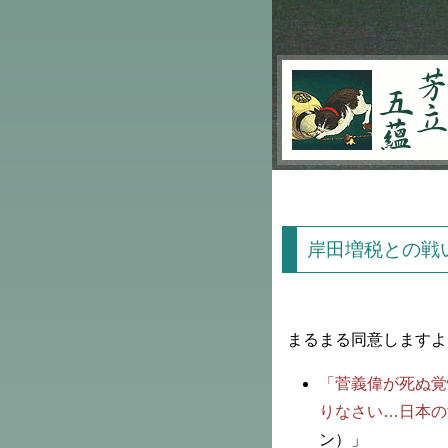
芳立五蘊
岸田増税との戦
まるまる同意しますよ
「菅義偉が死ぬ覚
りなさい…日本の
ン）」