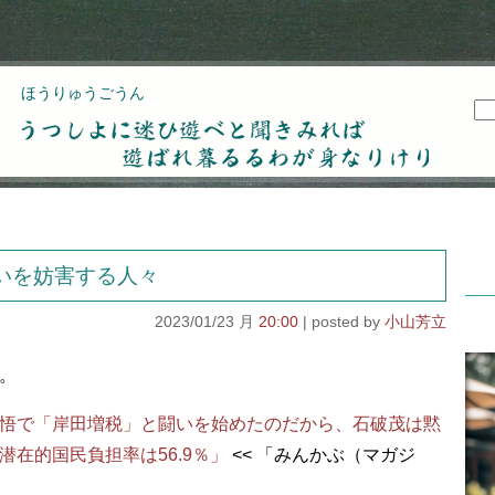
ほうりゅうごうん
うつしよに迷ひ遊べと聞きみれば遊ばれ暮るるわが
身なりけり
いを妨害する人々
2023/01/23 月
20:00
小山芳立
。
悟で「岸田増税」と闘いを始めたのだから、石破茂は黙
潜在的国民負担率は56.9％」
<< 「みんかぶ（マガジ