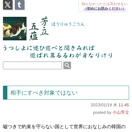
X
Tumblr
知らなかったとは
言わせない
（初めにお読みください）
芳立五蘊
ほうりゅうごうん
うつしよに迷ひ遊べと聞きみれば遊ばれ暮るるわが
身なりけり
相手にすべき対象ではない
2023/01/19 木
11:45
小山芳立
嘘つきで約束を守らない国として世界におなじみの韓国の