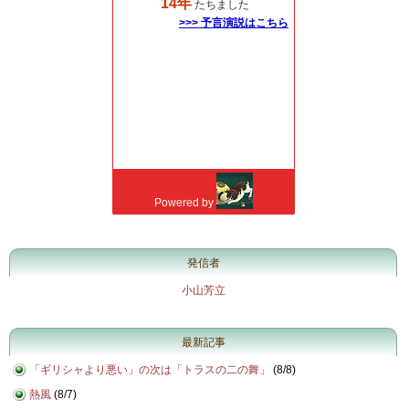
発信者
小山芳立
最新記事
「ギリシャより悪い」の次は「トラスの二の舞」
(
8/8
)
熱風
(
8/7
)