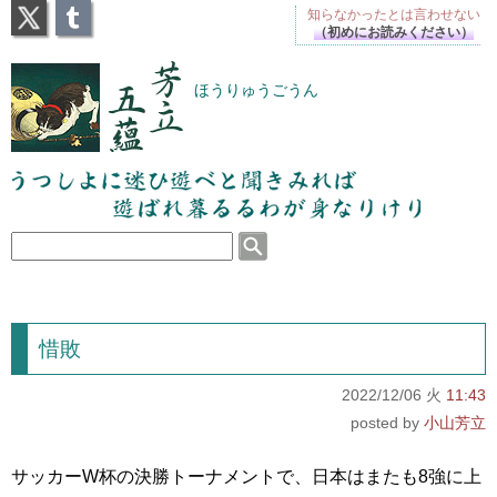
X
Tumblr
知らなかったとは
言わせない
（初めにお読みください）
芳立五蘊
ほうりゅうごうん
うつしよに迷ひ遊べと聞きみれば遊ばれ暮るるわが
身なりけり
惜敗
2022/12/06 火
11:43
小山芳立
サッカーW杯の決勝トーナメントで、日本はまたも8強に上