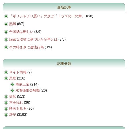
最新記事
「ギリシャより悪い」の次は「トラスの二の舞」
(
8/8
)
熱風
(
8/7
)
全国紙は難しい
(
8/6
)
綿密な取材に基づいた記事とは
(
8/5
)
その時まさに違法行為
(
8/4
)
記事分類
サイト情報
(9)
思惟
(216)
帰依三宝
(214)
水着撮影会騒動
(26)
短歌
(513)
本を読む
(36)
映画を見る
(20)
雑記
(3192)