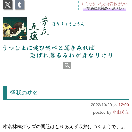
X
Tumblr
知らなかったとは
言わせない
（初めにお読みください）
芳立五蘊
ほうりゅうごうん
うつしよに迷ひ遊べと聞きみれば遊ばれ暮るるわが
身なりけり
怪我の功名
2022/10/20 木
12:00
小山芳立
椎名林檎グッズの問題はとりあえず収拾はつくようで、よ