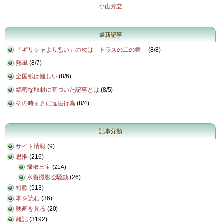
小山芳立
最新記事
「ギリシャより悪い」の次は「トラスの二の舞」
(
8/8
)
熱風
(
8/7
)
全国紙は難しい
(
8/6
)
綿密な取材に基づいた記事とは
(
8/5
)
その時まさに違法行為
(
8/4
)
記事分類
サイト情報
(9)
思惟
(216)
帰依三宝
(214)
水着撮影会騒動
(26)
短歌
(513)
本を読む
(36)
映画を見る
(20)
雑記
(3192)