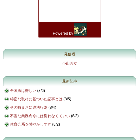
発信者
小山芳立
最新記事
全国紙は難しい
(
8/6
)
綿密な取材に基づいた記事とは
(
8/5
)
その時まさに違法行為
(
8/4
)
不当な業務命令には従わなくていい
(
8/3
)
体育会系を甘やかしすぎ
(
8/2
)