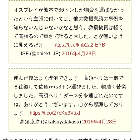
オスプレイが熊本で36トンしか物資を運ばなかっ
たという主張に付いては、他の救援実績の事例を
知らないんじゃないかなと思う。救援物資は軽く
て嵩張るので重さで計ると大したことが無いよう
に見えるだけ。
https://t.co/knb2a2rEYB
— JSF (@obiekt_JP)
2016年4月28日
運んだ僕はよく理解できます。高須ヘリは一機で
８往復して佐賀から3トン運びました。物凄く苦労
しました。高須ヘリ１ダース分を運ばれたのです
ね。ありがとうございます。心から感謝しており
ます。
https://t.co/27cKe3Vuxf
— 高須克弥 (@katsuyatakasu)
2016年4月28日