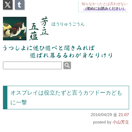
X
Tumblr
知らなかったとは
言わせない
（初めにお読みください）
芳立五蘊
ほうりゅうごうん
うつしよに迷ひ遊べと聞きみれば遊ばれ暮るるわが
身なりけり
オスプレイは役立たずと言うカツドーカども
に一撃
2016/04/29 金
21:07
小山芳立