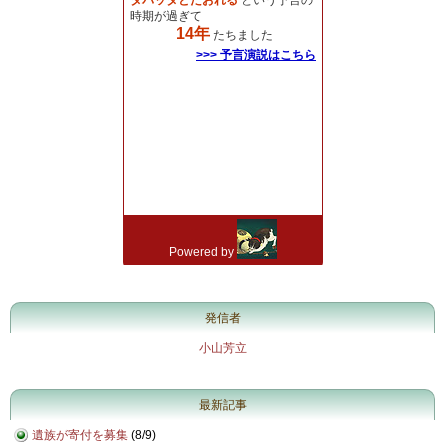
発信者
小山芳立
最新記事
遺族が寄付を募集
(
8/9
)