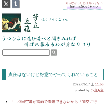
X
Tumblr
知らなかったとは
言わせない
（初めにお読みください）
芳立五蘊
ほうりゅうごうん
うつしよに迷ひ遊べと聞きみれば遊ばれ暮るるわが
身なりけり
責任はないけど好意でやってくれていること
2022/09/17 土
11:55
小山芳立
「「羽田空港が雷雨で着陸できないから『関空に行