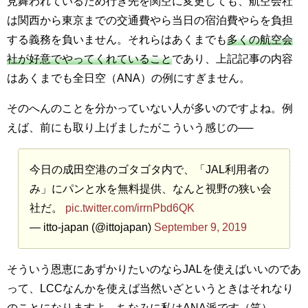
見舞われているため行き先を関空に変更しても、航空会社
は関西から東京までの交通費やら当日の宿泊費やらを負担
する義務を負いません。それらはあくまでも
多くの航空会
社が好意でやってくれていること
であり、上記記事の内容
はあくまでも全日空（ANA）の例にすぎません。
そのへんのことを分かっていない人が多いのですよね。例
えば、前にも取り上げましたがこういう感じの──
今日の成田空港のゴタゴタ内で、「JAL利用者の
み」にパンと水を無料提供、なんと視野の狭い会
社だ。
pic.twitter.com/irrnPbd6QK
— itto-japan (@ittojapan)
September 9, 2019
そういう恩恵にあずかりたいのならJALを使えばいいのであ
って、LCCなんかを使えば当然いざというときはそれなり
のことになりますよ。ちなみに私はANA派です（笑）