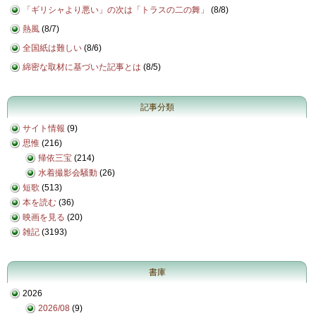
「ギリシャより悪い」の次は「トラスの二の舞」
(
8/8
)
熱風
(
8/7
)
全国紙は難しい
(
8/6
)
綿密な取材に基づいた記事とは
(
8/5
)
記事分類
サイト情報
(9)
思惟
(216)
帰依三宝
(214)
水着撮影会騒動
(26)
短歌
(513)
本を読む
(36)
映画を見る
(20)
雑記
(3193)
書庫
2026
2026/08
(9)