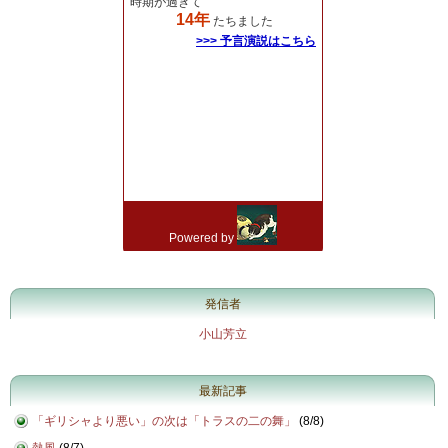
発信者
小山芳立
最新記事
「ギリシャより悪い」の次は「トラスの二の舞」
(
8/8
)