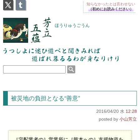
X
Tumblr
知らなかったとは
言わせない
（初めにお読みください）
芳立五蘊
ほうりゅうごうん
うつしよに迷ひ遊べと聞きみれば遊ばれ暮るるわが
身なりけり
被災地の負担となる“善意”
2016/04/20 水
12:28
小山芳立
［宅配業者の］営業所に［熊本への］支援物資を