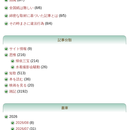
熱風
(
8/7
)
全国紙は難しい
(
8/6
)
綿密な取材に基づいた記事とは
(
8/5
)
その時まさに違法行為
(
8/4
)
記事分類
サイト情報
(9)
思惟
(216)
帰依三宝
(214)
水着撮影会騒動
(26)
短歌
(513)
本を読む
(36)
映画を見る
(20)
雑記
(3192)
書庫
2026
2026/08
(8)
2026/07
(31)