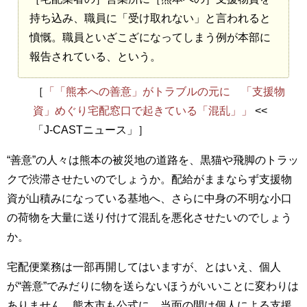
持ち込み、職員に「受け取れない」と言われると
憤慨。職員といざこざになってしまう例が本部に
報告されている、という。
［
「「熊本への善意」がトラブルの元に 「支援物
資」めぐり宅配窓口で起きている「混乱」」
<<
「J-CASTニュース」］
“善意”の人々は熊本の被災地の道路を、黒猫や飛脚のトラッ
クで渋滞させたいのでしょうか。配給がままならず支援物
資が山積みになっている基地へ、さらに中身の不明な小口
の荷物を大量に送り付けて混乱を悪化させたいのでしょう
か。
宅配便業務は一部再開してはいますが、とはいえ、個人
が“善意”でみだりに物を送らないほうがいいことに変わりは
ありません。熊本市も公式に、当面の間は個人による支援