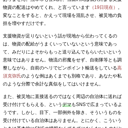
物資の配送はやめてくれ、と言っています
（19日現在）
。
変なことをすると、かえって現場を混乱させ、被災地の負
担を増やすだけです。
支援物資が足りないという話が現地から伝わってくるの
は、物資の配給がうまくいっていないという意味であっ
て、みだりによそからもっと送り込んでもらいたいという
意味ではありません。物流の邪魔をせず、自衛隊等とも調
整しながら、自前のヘリでピンポイント輸送をしている
高
須克弥氏
のような例はあくまでも別格であり、あなたや私
のような分際で余計な真似をしてはいけません。
また、被災地に直接送るのではなく周辺の自治体に送れば
受け付けてもらえる、という
デマ
もSNSで広まっているよ
うです。しかし、目下、一部例外を除き、そういうものを
受け付けている自治体はありません。とにかく、こういう