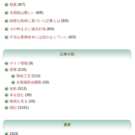
熱風
(
8/7
)
全国紙は難しい
(
8/6
)
綿密な取材に基づいた記事とは
(
8/5
)
その時まさに違法行為
(
8/4
)
不当な業務命令には従わなくていい
(
8/3
)
記事分類
サイト情報
(9)
思惟
(216)
帰依三宝
(214)
水着撮影会騒動
(26)
短歌
(513)
本を読む
(36)
映画を見る
(20)
雑記
(3191)
書庫
2026