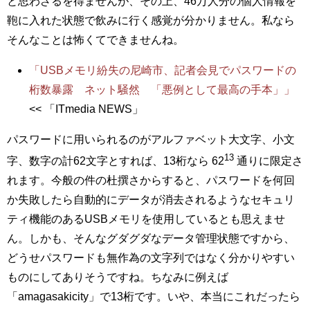
と思わざるを得ませんが、その上、46万人分の個人情報を
鞄に入れた状態で飲みに行く感覚が分かりません。私なら
そんなことは怖くてできませんね。
「USBメモリ紛失の尼崎市、記者会見でパスワードの
桁数暴露 ネット騒然 「悪例として最高の手本」」
<< 「ITmedia NEWS」
パスワードに用いられるのがアルファベット大文字、小文
13
字、数字の計62文字とすれば、13桁なら
62
通りに限定さ
れます。今般の件の杜撰さからすると、パスワードを何回
か失敗したら自動的にデータが消去されるようなセキュリ
ティ機能のあるUSBメモリを使用しているとも思えませ
ん。しかも、そんなグダグダなデータ管理状態ですから、
どうせパスワードも無作為の文字列ではなく分かりやすい
ものにしてありそうですね。ちなみに例えば
「amagasakicity」で13桁です。いや、本当にこれだったら