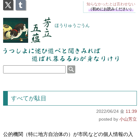
X
Tumblr
知らなかったとは
言わせない
（初めにお読みください）
芳立五蘊
ほうりゅうごうん
うつしよに迷ひ遊べと聞きみれば遊ばれ暮るるわが
身なりけり
すべてが駄目
2022/06/24 金
11:39
小山芳立
公的機関（特に地方自治体の）が市民などの個人情報の入