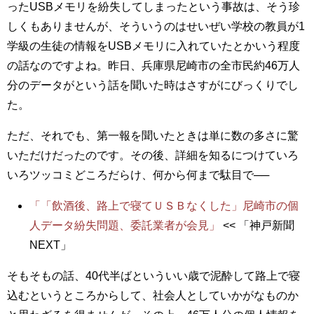
ったUSBメモリを紛失してしまったという事故は、そう珍
しくもありませんが、そういうのはせいぜい学校の教員が1
学級の生徒の情報をUSBメモリに入れていたとかいう程度
の話なのですよね。昨日、兵庫県尼崎市の全市民約46万人
分のデータがという話を聞いた時はさすがにびっくりでし
た。
ただ、それでも、第一報を聞いたときは単に数の多さに驚
いただけだったのです。その後、詳細を知るにつけていろ
いろツッコミどころだらけ、何から何まで駄目で──
「「飲酒後、路上で寝てＵＳＢなくした」尼崎市の個
人データ紛失問題、委託業者が会見」
<< 「神戸新聞
NEXT」
そもそもの話、40代半ばといういい歳で泥酔して路上で寝
込むというところからして、社会人としていかがなものか