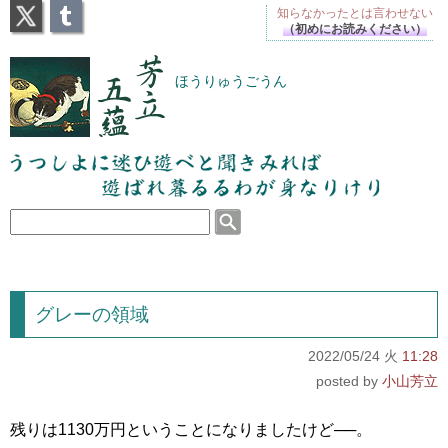
X
Tumblr
知らなかったとは
言わせない
（初めにお読みください）
芳立五蘊
ほうりゅうごうん
うつしよに迷ひ遊べと聞きみれば遊ばれ暮るるわが
身なりけり
グレーの領域
2022/05/24 火
11:28
小山芳立
残りは1130万円ということになりましたけど──。