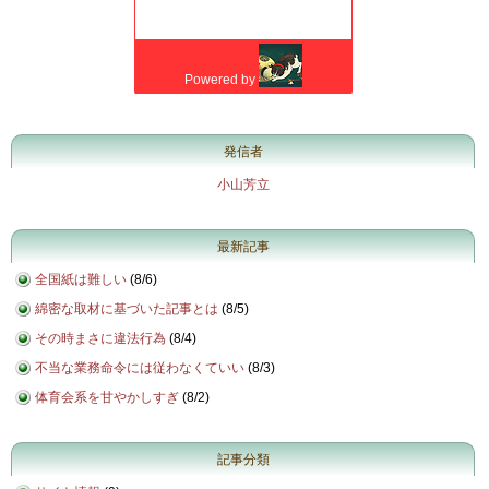
発信者
小山芳立
最新記事
全国紙は難しい
(
8/6
)
綿密な取材に基づいた記事とは
(
8/5
)
その時まさに違法行為
(
8/4
)
不当な業務命令には従わなくていい
(
8/3
)
体育会系を甘やかしすぎ
(
8/2
)
記事分類