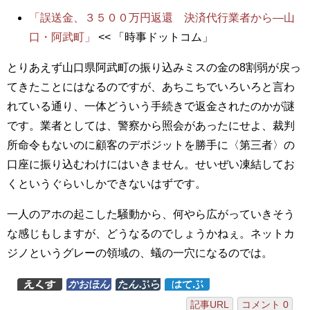
「誤送金、３５００万円返還 決済代行業者から―山
口・阿武町」
<< 「時事ドットコム」
とりあえず山口県阿武町の振り込みミスの金の8割弱が戻っ
てきたことにはなるのですが、あちこちでいろいろと言わ
れている通り、一体どういう手続きで返金されたのかが謎
です。業者としては、警察から照会があったにせよ、裁判
所命令もないのに顧客のデポジットを勝手に〈第三者〉の
口座に振り込むわけにはいきません。せいぜい凍結してお
くというぐらいしかできないはずです。
一人のアホの起こした騒動から、何やら広がっていきそう
な感じもしますが、どうなるのでしょうかねぇ。ネットカ
ジノというグレーの領域の、蟻の一穴になるのでは。
記事URL
コメント 0