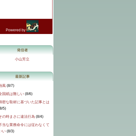
発信者
小山芳立
最新記事
熱風
(
8/7
)
全国紙は難しい
(
8/6
)
綿密な取材に基づいた記事とは
8/5
)
その時まさに違法行為
(
8/4
)
不当な業務命令には従わなくて
いい
(
8/3
)