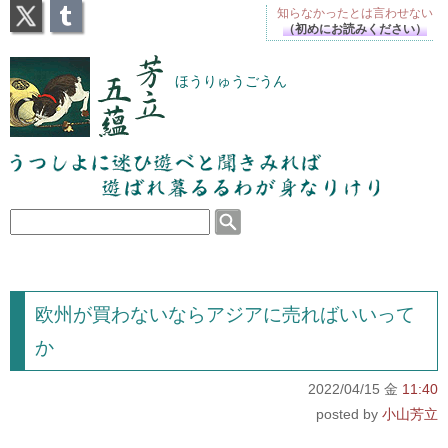
X
Tumblr
知らなかったとは
言わせない
（初めにお読みください）
芳立五蘊
ほうりゅうごうん
うつしよに迷ひ遊べと聞きみれば遊ばれ暮るるわが
身なりけり
欧州が買わないならアジアに売ればいいって
か
2022/04/15 金
11:40
小山芳立