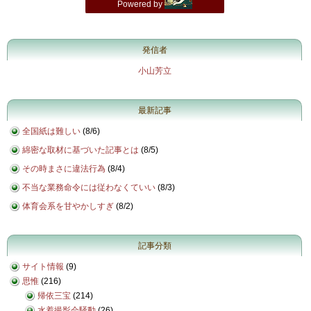
発信者
小山芳立
最新記事
全国紙は難しい
(
8/6
)
綿密な取材に基づいた記事とは
(
8/5
)
その時まさに違法行為
(
8/4
)
不当な業務命令には従わなくていい
(
8/3
)
体育会系を甘やかしすぎ
(
8/2
)
記事分類
サイト情報
(9)
思惟
(216)
帰依三宝
(214)
水着撮影会騒動
(26)