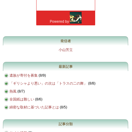
発信者
小山芳立
最新記事
遺族が寄付を募集
(
8/9
)
「ギリシャより悪い」の次は「トラスの二の舞」
(
8/8
)
熱風
(
8/7
)
全国紙は難しい
(
8/6
)
綿密な取材に基づいた記事とは
(
8/5
)
記事分類