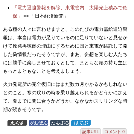
「電力逼迫警報を解除、東電管内 太陽光上積みで確
保」
<< 「日本経済新聞」
ある種の人々に言わせますと、このたびの電力需給逼迫警
報は、本当は電力が足りているのに足りていないと見せか
けて原発再稼働の理由にするために国と東電が結託して発
した偽情報だったそうですが、まあ、妄想を楽しむ人たち
には勝手に楽しませておくとして、まともな頭の持ち主は
もっとまともなことを考えましょう。
火力発電所の完全復旧にはまだ数カ月かかるかもしれない
とのこと。寒の戻りの時を乗り越えられるかどうかに加え
て、夏までに間に合うかどうか、なかなかスリリングな時
期が続きそうです。
記事URL
コメント 0