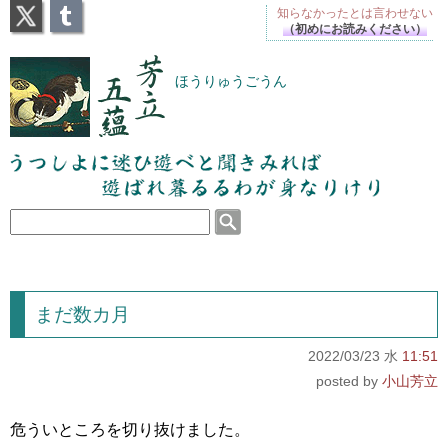
X
Tumblr
知らなかったとは
言わせない
（初めにお読みください）
芳立五蘊
ほうりゅうごうん
うつしよに迷ひ遊べと聞きみれば遊ばれ暮るるわが
身なりけり
まだ数カ月
2022/03/23 水
11:51
小山芳立
危ういところを切り抜けました。