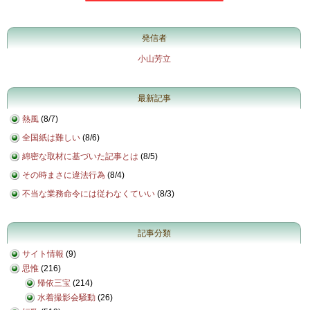
発信者
小山芳立
最新記事
熱風
(
8/7
)
全国紙は難しい
(
8/6
)
綿密な取材に基づいた記事とは
(
8/5
)
その時まさに違法行為
(
8/4
)
不当な業務命令には従わなくていい
(
8/3
)
記事分類
サイト情報
(9)
思惟
(216)
帰依三宝
(214)
水着撮影会騒動
(26)