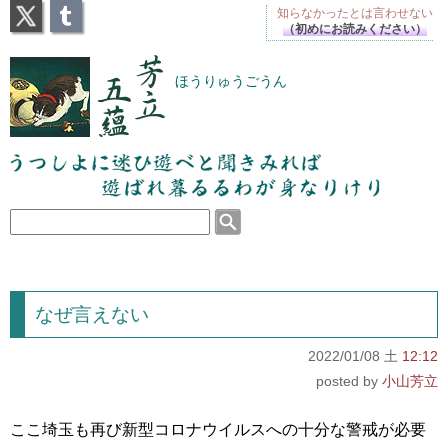
X
Tumblr
知らなかったとは
言わせない
（初めにお読みください）
芳立五蘊
ほうりゅうごうん
うつしよに迷ひ遊べと聞きみれば遊ばれ暮るるわが
身なりけり
なぜ言えない
2022/01/08 土
12:12
小山芳立
ここ埼玉も再び新型コロナウイルスへの十分な警戒が必要