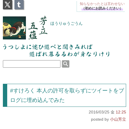
X
Tumblr
知らなかったとは
言わせない
（初めにお読みください）
芳立五蘊
ほうりゅうごうん
うつしよに迷ひ遊べと聞きみれば遊ばれ暮るるわが
身なりけり
#すけろく 本人の許可を取らずにツイートをブ
ログに埋め込んでみた
2016/03/25 金
12:25
小山芳立