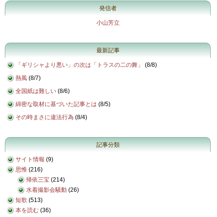
発信者
小山芳立
最新記事
「ギリシャより悪い」の次は「トラスの二の舞」
(
8/8
)
熱風
(
8/7
)
全国紙は難しい
(
8/6
)
綿密な取材に基づいた記事とは
(
8/5
)
その時まさに違法行為
(
8/4
)
記事分類
サイト情報
(9)
思惟
(216)
帰依三宝
(214)
水着撮影会騒動
(26)
短歌
(513)
本を読む
(36)