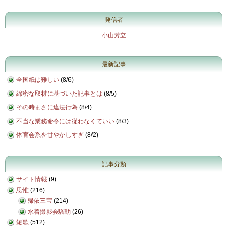
発信者
小山芳立
最新記事
全国紙は難しい
(
8/6
)
綿密な取材に基づいた記事とは
(
8/5
)
その時まさに違法行為
(
8/4
)
不当な業務命令には従わなくていい
(
8/3
)
体育会系を甘やかしすぎ
(
8/2
)
記事分類
サイト情報
(9)
思惟
(216)
帰依三宝
(214)
水着撮影会騒動
(26)
短歌
(512)