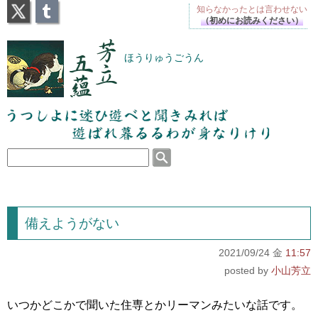
X
Tumblr
知らなかったとは
言わせない
（初めにお読みください）
芳立五蘊
ほうりゅうごうん
うつしよに迷ひ遊べと聞きみれば遊ばれ暮るるわが
身なりけり
備えようがない
2021/09/24 金
11:57
小山芳立
いつかどこかで聞いた住専とかリーマンみたいな話です。