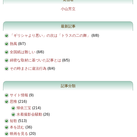
小山芳立
最新記事
「ギリシャより悪い」の次は「トラスの二の舞」
(
8/8
)
熱風
(
8/7
)
全国紙は難しい
(
8/6
)
綿密な取材に基づいた記事とは
(
8/5
)
その時まさに違法行為
(
8/4
)
記事分類
サイト情報
(9)
思惟
(216)
帰依三宝
(214)
水着撮影会騒動
(26)
短歌
(513)
本を読む
(36)
映画を見る
(20)