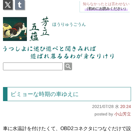
X
Tumblr
知らなかったとは
言わせない
（初めにお読みください）
芳立五蘊
ほうりゅうごうん
うつしよに迷ひ遊べと聞きみれば遊ばれ暮るるわが
身なりけり
ビミョーな時期の車ゆえに
2021/07/28 水
20:24
小山芳立
車に水温計を付けたくて、OBD2コネクタにつなぐだけで設