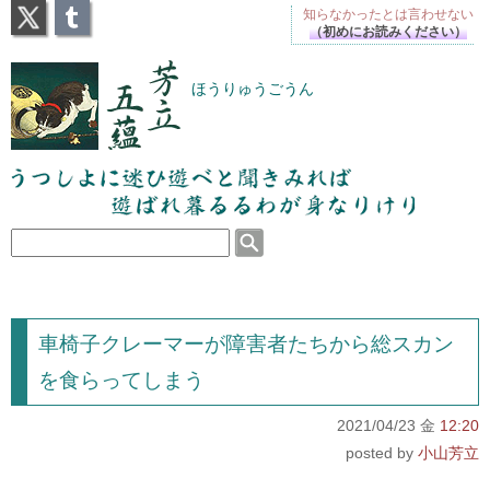
X
Tumblr
知らなかったとは
言わせない
（初めにお読みください）
芳立五蘊
ほうりゅうごうん
うつしよに迷ひ遊べと聞きみれば遊ばれ暮るるわが
身なりけり
車椅子クレーマーが障害者たちから総スカン
を食らってしまう
2021/04/23 金
12:20
小山芳立