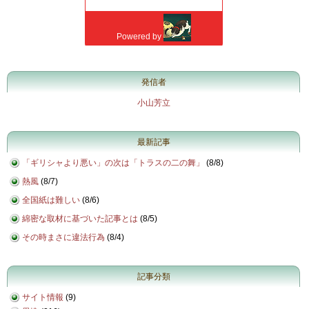
発信者
小山芳立
最新記事
「ギリシャより悪い」の次は「トラスの二の舞」
(
8/8
)
熱風
(
8/7
)
全国紙は難しい
(
8/6
)
綿密な取材に基づいた記事とは
(
8/5
)
その時まさに違法行為
(
8/4
)
記事分類
サイト情報
(9)