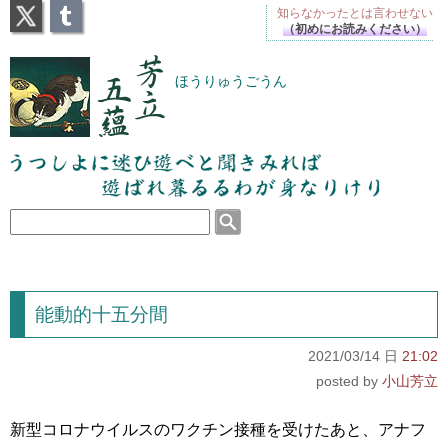
X
Tumblr
知らなかったとは
言わせない
（初めにお読みください）
芳立五蘊
ほうりゅうごうん
うつしよに迷ひ遊べと聞きみれば遊ばれ暮るるわが
身なりけり
能動的十五分間
2021/03/14 日
21:02
小山芳立
新型コロナウイルスのワクチン接種を受けたあと、アナフ