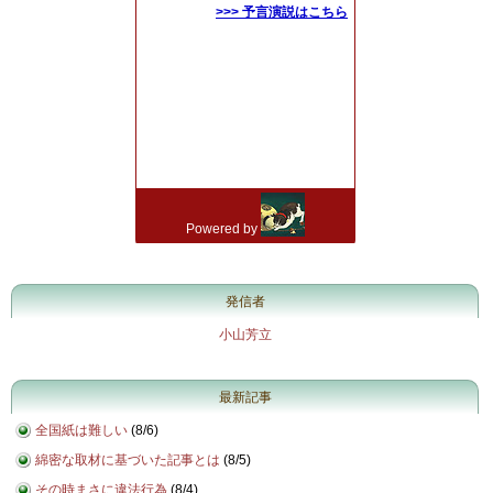
発信者
小山芳立
最新記事
全国紙は難しい
(
8/6
)
綿密な取材に基づいた記事とは
(
8/5
)
その時まさに違法行為
(
8/4
)