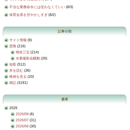
不当な業務命令には従わなくていい
(
8/3
)
体育会系を甘やかしすぎ
(
8/2
)
記事分類
サイト情報
(9)
思惟
(216)
帰依三宝
(214)
水着撮影会騒動
(26)
短歌
(512)
本を読む
(36)
映画を見る
(20)
雑記
(3191)
書庫
2026
2026/08
(6)
2026/07
(31)
2026/06
(30)