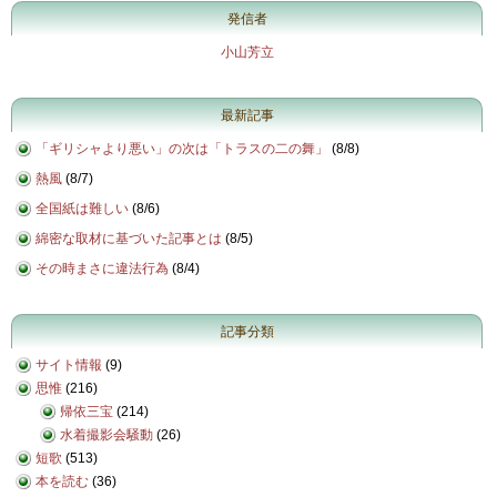
発信者
小山芳立
最新記事
「ギリシャより悪い」の次は「トラスの二の舞」
(
8/8
)
熱風
(
8/7
)
全国紙は難しい
(
8/6
)
綿密な取材に基づいた記事とは
(
8/5
)
その時まさに違法行為
(
8/4
)
記事分類
サイト情報
(9)
思惟
(216)
帰依三宝
(214)
水着撮影会騒動
(26)
短歌
(513)
本を読む
(36)