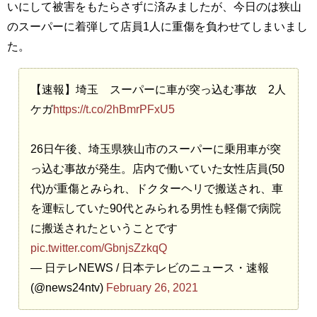
いにして被害をもたらさずに済みましたが、今日のは狭山
のスーパーに着弾して店員1人に重傷を負わせてしまいまし
た。
【速報】埼玉 スーパーに車が突っ込む事故 2人
ケガ
https://t.co/2hBmrPFxU5
26日午後、埼玉県狭山市のスーパーに乗用車が突
っ込む事故が発生。店内で働いていた女性店員(50
代)が重傷とみられ、ドクターヘリで搬送され、車
を運転していた90代とみられる男性も軽傷で病院
に搬送されたということです
pic.twitter.com/GbnjsZzkqQ
— 日テレNEWS / 日本テレビのニュース・速報
(@news24ntv)
February 26, 2021