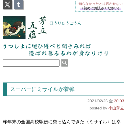
X
Tumblr
知らなかったとは
言わせない
（初めにお読みください）
芳立五蘊
ほうりゅうごうん
うつしよに迷ひ遊べと聞きみれば遊ばれ暮るるわが
身なりけり
スーパーにミサイルが着弾
2021/02/26 金
20:03
小山芳立
昨年末の全国高校駅伝に突っ込んできた〈ミサイル〉は幸