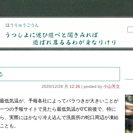
ほうりゅうごうん
うつしよに迷ひ遊べと聞きみれば遊ばれ暮るるわが
身なりけり
る
2020/12/28 月
12:26
小山芳立
最低気温が、予報各社によってバラつきが大きいことが
一つの予報サイトで見たら最低気温が0℃前後で、特に
ら、実際にはかなり冷え込んで洗面所の蛇口周辺が凍結
ことも。