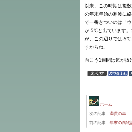
以来、この時期は複数
の年末年始の寒波に絡
で一番きついのは「ウ
が-5℃と出ています
が、この辺りでは-5
すからね。
向こう1週間は気が抜
ホーム
次の記事
満貫の車
前の記事
年末の風物