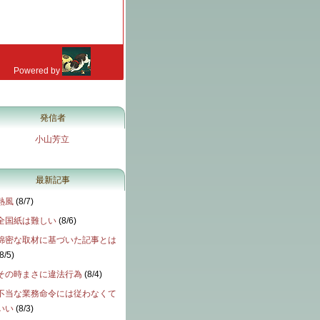
発信者
小山芳立
最新記事
熱風
(
8/7
)
全国紙は難しい
(
8/6
)
綿密な取材に基づいた記事とは
8/5
)
その時まさに違法行為
(
8/4
)
不当な業務命令には従わなくて
いい
(
8/3
)