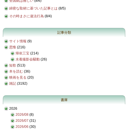
全国紙は難しい
(
8/6
)
綿密な取材に基づいた記事とは
(
8/5
)
その時まさに違法行為
(
8/4
)
記事分類
サイト情報
(9)
思惟
(216)
帰依三宝
(214)
水着撮影会騒動
(26)
短歌
(513)
本を読む
(36)
映画を見る
(20)
雑記
(3192)
書庫
2026
2026/08
(8)
2026/07
(31)
2026/06
(30)