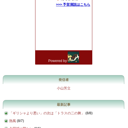
発信者
小山芳立
最新記事
「ギリシャより悪い」の次は「トラスの二の舞」
(
8/8
)
熱風
(
8/7
)