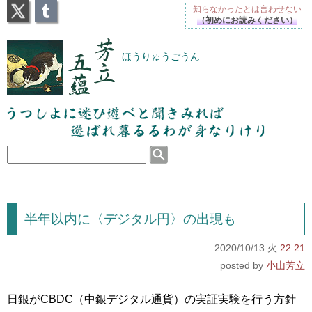
X
Tumblr
知らなかったとは
言わせない
（初めにお読みください）
芳立五蘊
ほうりゅうごうん
うつしよに迷ひ遊べと聞きみれば遊ばれ暮るるわが
身なりけり
半年以内に〈デジタル円〉の出現も
2020/10/13 火
22:21
小山芳立
日銀がCBDC（中銀デジタル通貨）の実証実験を行う方針