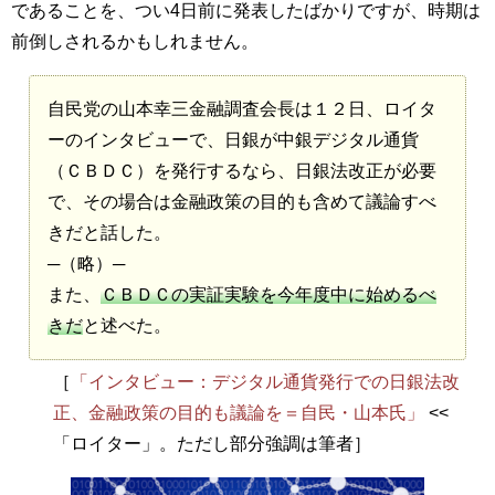
であることを、つい4日前に発表したばかりですが、時期は
前倒しされるかもしれません。
自民党の山本幸三金融調査会長は１２日、ロイタ
ーのインタビューで、日銀が中銀デジタル通貨
（ＣＢＤＣ）を発行するなら、日銀法改正が必要
で、その場合は金融政策の目的も含めて議論すべ
きだと話した。
─（略）─
また、
ＣＢＤＣの実証実験を今年度中に始めるべ
きだ
と述べた。
［
「インタビュー：デジタル通貨発行での日銀法改
正、金融政策の目的も議論を＝自民・山本氏」
<<
「ロイター」。ただし部分強調は筆者］