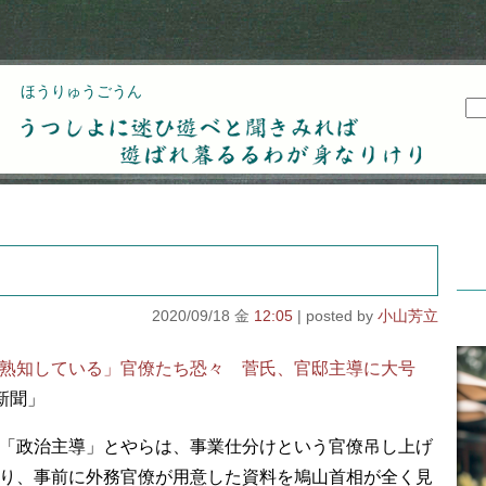
ほうりゅうごうん
うつしよに迷ひ遊べと聞きみれば遊ばれ暮るるわが
身なりけり
2020/09/18 金
12:05
小山芳立
熟知している」官僚たち恐々 菅氏、官邸主導に大号
新聞」
「政治主導」とやらは、事業仕分けという官僚吊し上げ
り、事前に外務官僚が用意した資料を鳩山首相が全く見