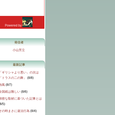
発信者
小山芳立
最新記事
「ギリシャより悪い」の次は
「トラスの二の舞」
(
8/8
)
熱風
(
8/7
)
全国紙は難しい
(
8/6
)
綿密な取材に基づいた記事とは
8/5
)
その時まさに違法行為
(
8/4
)