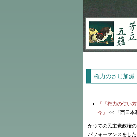
芳立五蘊
権力のさじ加減
「「権力の使い方
令」
<< 「西日本
かつての民主党政権の
パフォーマンスをした