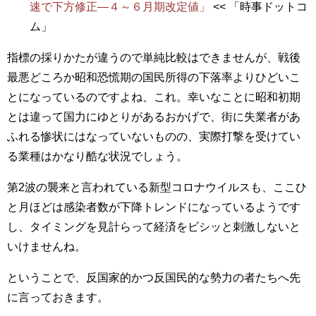
速で下方修正―４～６月期改定値」
<< 「時事ドットコ
ム」
指標の採りかたが違うので単純比較はできませんが、戦後
最悪どころか昭和恐慌期の国民所得の下落率よりひどいこ
とになっているのですよね、これ。幸いなことに昭和初期
とは違って国力にゆとりがあるおかげで、街に失業者があ
ふれる惨状にはなっていないものの、実際打撃を受けてい
る業種はかなり酷な状況でしょう。
第2波の襲来と言われている新型コロナウイルスも、ここひ
と月ほどは感染者数が下降トレンドになっているようです
し、タイミングを見計らって経済をビシッと刺激しないと
いけませんね。
ということで、反国家的かつ反国民的な勢力の者たちへ先
に言っておきます。