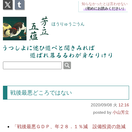
X
Tumblr
知らなかったとは
言わせない
（初めにお読みください）
芳立五蘊
ほうりゅうごうん
うつしよに迷ひ遊べと聞きみれば遊ばれ暮るるわが
身なりけり
戦後最悪どころではない
2020/09/08 火
12:16
小山芳立
「戦後最悪ＧＤＰ、年２８．１％減 設備投資の急減