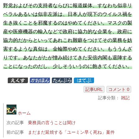
野党およびその支持者ならびに報道媒体、すなわち似非リ
ベラルあるいは似非左派は、日本人が現下のウイルス禍を
生き抜くことを邪魔するのはやめてください。マスクの製
産や医療機器の輸入などで政府に協力的な企業を、政府に
協力的だからといってあれこれ難癖をつけてその業務を妨
害するような真似は、金輪際やめてください。もううんざ
りです。あなたがたが憎み続けてきた安倍内閣も退陣する
ことになったのだし、少しそういうのに飽きてください。
記事URL
コメント 0
記事分類：
雑記
ホーム
次の記事
乗務員の言うことは聞け
前の記事
まだまだ延焼する「ユーミン早く死ね」案件