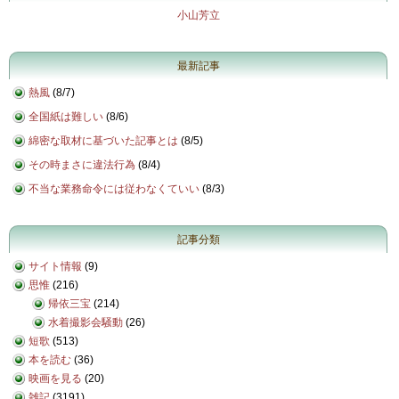
小山芳立
最新記事
熱風
(
8/7
)
全国紙は難しい
(
8/6
)
綿密な取材に基づいた記事とは
(
8/5
)
その時まさに違法行為
(
8/4
)
不当な業務命令には従わなくていい
(
8/3
)
記事分類
サイト情報
(9)
思惟
(216)
帰依三宝
(214)
水着撮影会騒動
(26)
短歌
(513)
本を読む
(36)
映画を見る
(20)
雑記
(3191)