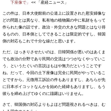
下座像で」
<< 「産経ニュース」
この件は、日本大使館前の公道上に設置された慰安婦像な
どの問題とは異なり、私有地の植物園の中に私財をもって
作られた像の話です。政治・外交の大きな問題とはなり得
るものの、日本側としてできることは限定的ですし、韓国
側の対応もこれで十分な線だと思います。
ただ、はっきりさせたいのは、日韓関係が悪いのはあくま
でも政治の分野であり民間の交流はつつがなくやっていこ
う、というたぐいの言説はもはや無力だということです
ね。だって、今回の土下座像は完全に民間がやっているこ
とですから。元徴用工訴訟の件もありますし、あちらが先
に日本ボイコットなんかを始めた経緯もありますし、もう
彼らを締め上げてゆくのに躊躇はいりません。
さて、韓国側の対応よりもよほど問題視されるべきは、む