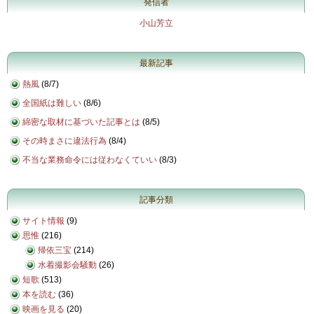
発信者
小山芳立
最新記事
熱風
(
8/7
)
全国紙は難しい
(
8/6
)
綿密な取材に基づいた記事とは
(
8/5
)
その時まさに違法行為
(
8/4
)
不当な業務命令には従わなくていい
(
8/3
)
記事分類
サイト情報
(9)
思惟
(216)
帰依三宝
(214)
水着撮影会騒動
(26)
短歌
(513)
本を読む
(36)
映画を見る
(20)