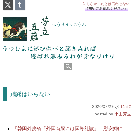
X
Tumblr
知らなかったとは
言わせない
（初めにお読みください）
芳立五蘊
ほうりゅうごうん
うつしよに迷ひ遊べと聞きみれば遊ばれ暮るるわが
身なりけり
躊躇はいらない
2020/07/29 水
11:52
小山芳立
「韓国外務省「外国首脳には国際礼譲」 慰安婦に土