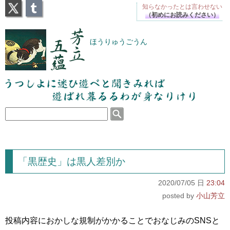
X
Tumblr
知らなかったとは
言わせない
（初めにお読みください）
芳立五蘊
ほうりゅうごうん
うつしよに迷ひ遊べと聞きみれば遊ばれ暮るるわが
身なりけり
「黒歴史」は黒人差別か
2020/07/05 日
23:04
小山芳立
投稿内容におかしな規制がかかることでおなじみのSNSと