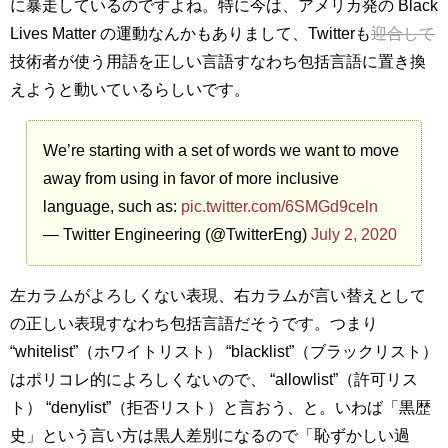
に暴走しているのですよね。特に今は、アメリカ発の Black
Lives Matter の運動なんかもありまして、Twitterも
迎合して
技術者が使う用語を正しい言語すなわち包括言語に置き換
えようと動いているらしいです。
We’re starting with a set of words we want to move
away from using in favor of more inclusive
language, such as:
pic.twitter.com/6SMGd9celn
— Twitter Engineering (@TwitterEng)
July 2, 2020
左カラムがよろしくない表現、右カラムが言い替えとして
の正しい表現すなわち包括言語だそうです。つまり
“whitelist”（ホワイトリスト） “blacklist”（ブラックリスト）
はポリコレ的によろしくないので、 “allowlist”（許可リス
ト） “denylist”（拒否リスト）と言おう、と。いわば「黒歴
史」という言い方は黒人差別になるので「恥ずかしい過