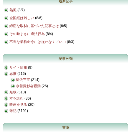
最新記事
熱風
(
8/7
)
全国紙は難しい
(
8/6
)
綿密な取材に基づいた記事とは
(
8/5
)
その時まさに違法行為
(
8/4
)
不当な業務命令には従わなくていい
(
8/3
)
記事分類
サイト情報
(9)
思惟
(216)
帰依三宝
(214)
水着撮影会騒動
(26)
短歌
(513)
本を読む
(36)
映画を見る
(20)
雑記
(3191)
書庫