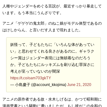
人種やジェンダーをめぐる言説が、最近すっかり暴走して
います。もう本当にうんざりです。
アニメ「ゲゲゲの鬼太郎」のねこ娘がモデル体型であるの
はけしからん、と言いだす人まで現れました。
妖怪って、子どもたちに「いろんな体があってい
い」と思わせてくれる良さがあるのに。ギャラク
シー賞はジェンダー表現には無頓着なのだろう
か。子どもたちにルッキズムを刷り込む罪深さに
考えが至っていないのが闇深
https://t.co/oam703gkTY
— 小島慶子 (@account_kkojima)
June 21, 2020
アニメの原作者である故・水木しげるは、かつて昭和期に
漫画焚書という騒動に遭いましたが、もし彼がこの令和の