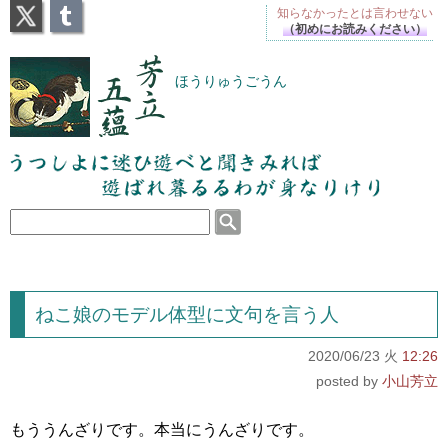
X
Tumblr
知らなかったとは
言わせない
（初めにお読みください）
芳立五蘊
ほうりゅうごうん
うつしよに迷ひ遊べと聞きみれば遊ばれ暮るるわが
身なりけり
ねこ娘のモデル体型に文句を言う人
2020/06/23 火
12:26
小山芳立
もううんざりです。本当にうんざりです。