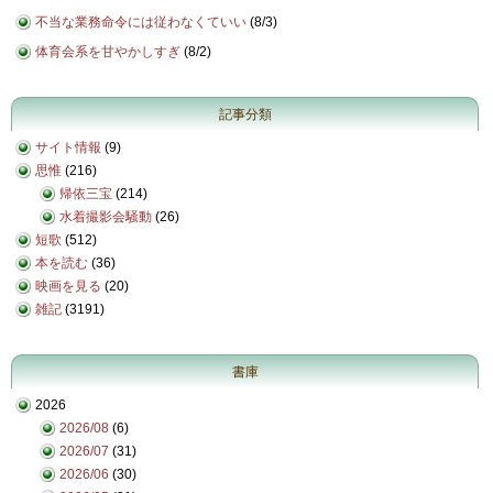
不当な業務命令には従わなくていい
(
8/3
)
体育会系を甘やかしすぎ
(
8/2
)
記事分類
サイト情報
(9)
思惟
(216)
帰依三宝
(214)
水着撮影会騒動
(26)
短歌
(512)
本を読む
(36)
映画を見る
(20)
雑記
(3191)
書庫
2026
2026/08
(6)
2026/07
(31)
2026/06
(30)